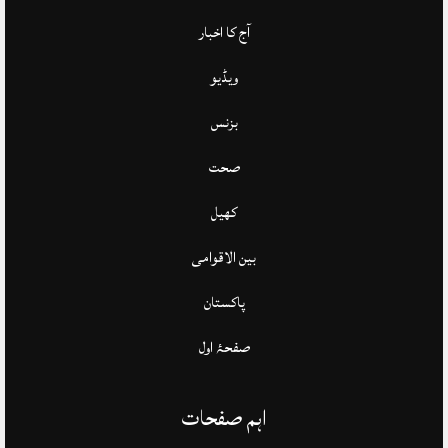
آج کا اخبار
ویڈیو
بزنس
صحت
کھیل
بین الاقوامی
پاکستان
صفحۂ اول
اہم صفحات