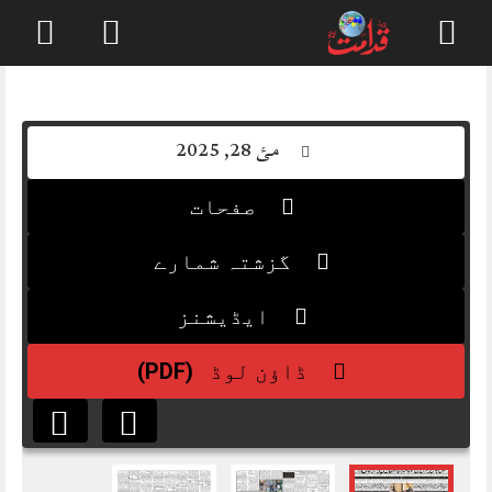
Skip
to
content
مئ 28, 2025
صفحات
گزشتہ شمارے
ایڈیشنز
(PDF)
ڈاؤن لوڈ