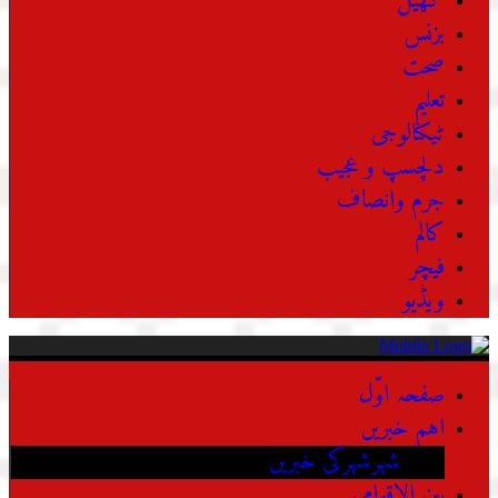
کھیل
بزنس
صحت
تعلیم
ٹیکنالوجی
دلچسپ و عجیب
جرم وانصاف
کالم
فیچر
ویڈیو
صفحہ اوّل
اہم خبریں
شہرشہرکی خبریں
بین الاقوامی