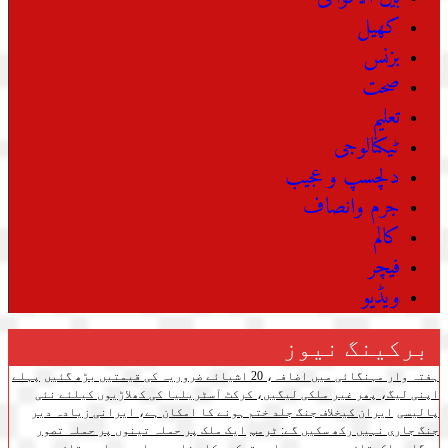
کھیل
بزنس
صحت
تعلیم
ٹیکنالوجی
دلچسپ و عجیب
جرم وانصاف
کالم
فیچر
ویڈیو
برکینگ نیوز
ہفتہ وار مہنگائی میں اضافہ، 20 اشیائے ضروریہ کی قیمتیں بڑھ گئیں
پہلے
اپنی لیگ، پھر غیر ملکی لیگیں، کرکٹ آسٹریلیا کی کھلاڑیوں کیلئے نئی
پالیسی
ایران کیخلاف جنگ جلد ختم ہونے کا امکان ہے، ایرانی زیادہ دیر
جنگ جاری نہیں رکھ سکیں گے: ٹرمپ
ایک ملک پر حملہ تینوں پر حملہ تصور