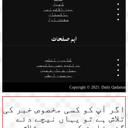
کھیل
بین الاقوامی
پاکستان
صفحۂ اول
اہم صفحات
کاپی رائٹس
پرائیویسی پالیسی
ہمارے بارے میں
ہم سے رابطہ
Copyright © 2025. Daily Qadamat
اگر آپ کو کسی مخصوص خبر کی
تلاش ہے تو یہاں نیچے دئے
گئے فارم کی مدد سے تلاش