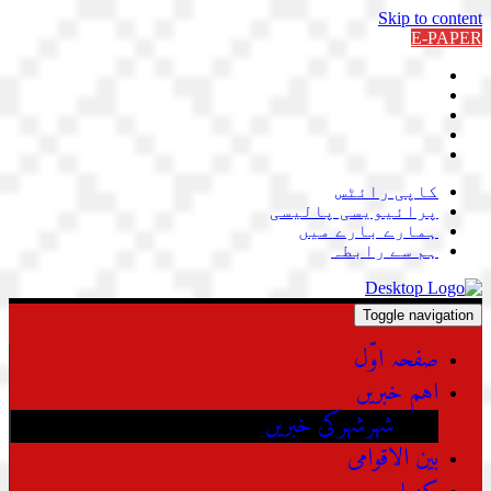
Skip to content
E-PAPER
کاپی رائٹس
پرائیویسی پالیسی
ہمارے بارے میں
ہم سے رابطہ
Toggle navigation
صفحہ اوّل
اہم خبریں
شہرشہرکی خبریں
بین الاقوامی