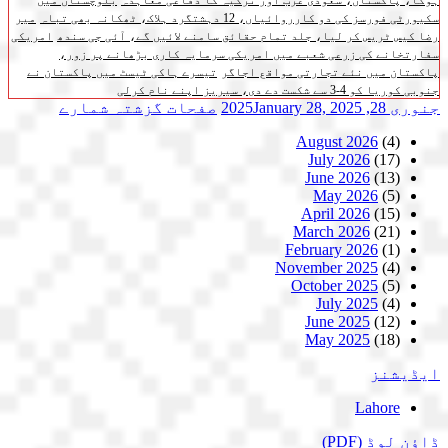
ہوگا، پاکستان، سعودی عرب اور ترکیہ کا دفاعی معاہدہ
بلوچستان میں
سکیورٹی فورسز کی دو کارروائیاں، 12 دہشتگرد ہلاک، ٹھکانہ بھی تباہ
میر
رضا کیس ٹریس کر لیا، جلد تمام حقائق سامنے لائیں گے، آئی جی سندھ
امریکی
سفارتخانے کی زرعی شعبے میں امریکی سرمایہ کاری بڑھانے پر زور،
پاکستان میں نئے تجارتی مواقع اجاگر
تیسرے ہاکی ٹیسٹ میں پاکستان نے
جنوبی کوریا کو 4-3 سے شکست دے دی، سیریز اپنے نام کرلی
جنوری 28, 2025
January 28, 2025
صفحات
گزشتہ شمارے
August 2026
(4)
July 2026
(17)
June 2026
(13)
May 2026
(5)
April 2026
(15)
March 2026
(21)
February 2026
(1)
November 2025
(4)
October 2025
(5)
July 2025
(4)
June 2025
(12)
May 2025
(18)
ایڈیشنز
Lahore
ڈاؤن لوڈ
(PDF)