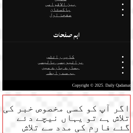
بین الاقوامی
پاکستان
صفحۂ اول
اہم صفحات
کاپی رائٹس
پرائیویسی پالیسی
ہمارے بارے میں
ہم سے رابطہ
Copyright © 2025. Daily Qadamat
اگر آپ کو کسی مخصوص خبر کی
تلاش ہے تو یہاں نیچے دئے
گئے فارم کی مدد سے تلاش