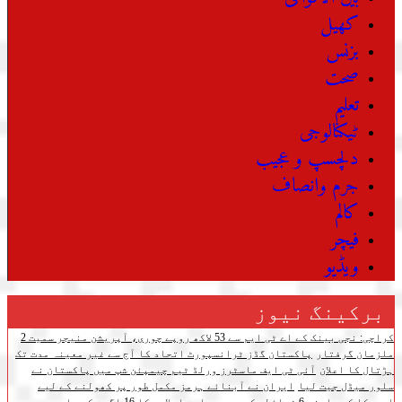
کھیل
بزنس
صحت
تعلیم
ٹیکنالوجی
دلچسپ و عجیب
جرم وانصاف
کالم
فیچر
ویڈیو
برکینگ نیوز
کراچی: نجی بینک کے اے ٹی ایم سے 53 لاکھ روپے چوری، آپریشن منیجر سمیت 2
ملزمان گرفتار
پاکستان گڈز ٹرانسپورٹ اتحاد کا آج سے غیر معینہ مدت تک
ہڑتال کا اعلان
آئی ٹی ایف ماسٹرز ورلڈ ٹیم چیمپئن شپ میں پاکستان نے
سلور میڈل جیت لیا
ایران نے آبنائے ہرمز مکمل طور پر کھولنے کے لیے