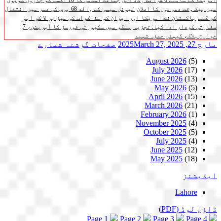
امریکا کے سامنے 6 شرائط رکھ دیں
جماعت اسلامی کا 16 اگست کو چاروں صوبوں
میں بیک وقت دھرنوں کا اعلان
لیونل میسی کے والد 68 برس کی عمر میں انتقال
کر گئے
پاکستان نے امریکا اور ایران کو مذاکرات کی میز پر لا کر اہم
سفارتی کردار ادا کیا: تجزیہ
ہنگو میں سکیورٹی فورسز کا آپریشن، 7
خوارج ہلاک، کیپٹن حمزہ شہید
مارچ 27, 2025
March 27, 2025
صفحات
گزشتہ شمارے
August 2026
(5)
July 2026
(17)
June 2026
(13)
May 2026
(5)
April 2026
(15)
March 2026
(21)
February 2026
(1)
November 2025
(4)
October 2025
(5)
July 2025
(4)
June 2025
(12)
May 2025
(18)
ایڈیشنز
Lahore
ڈاؤن لوڈ
(PDF)
Page 1
Page 2
Page 3
Page 4