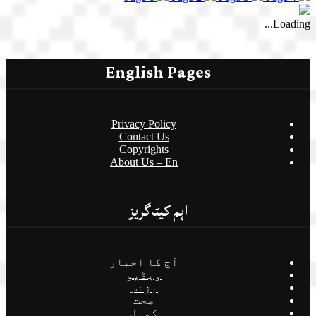
Loading...
English Pages
Privacy Policy
Contact Us
Copyrights
About Us – En
اہم کیٹاگریز
آج کا اخبار
ویڈیو
بزنس
صحت
کھیل