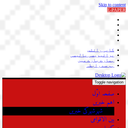
Skip to content
E-PAPER
کاپی رائٹس
پرائیویسی پالیسی
ہمارے بارے میں
ہم سے رابطہ
Toggle navigation
صفحہ اوّل
اہم خبریں
شہرشہرکی خبریں
بین الاقوامی