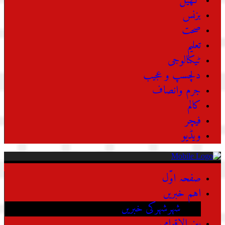
کھیل
بزنس
صحت
تعلیم
ٹیکنالوجی
دلچسپ و عجیب
جرم وانصاف
کالم
فیچر
ویڈیو
صفحہ اوّل
اہم خبریں
شہرشہرکی خبریں
بین الاقوامی