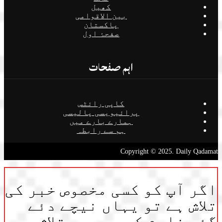
کھیل
بین الاقوامی
پاکستان
صفحۂ اول
اہم صفحات
کاپی رائٹس
پرائیویسی پالیسی
ہمارے بارے میں
ہم سے رابطہ
Copyright © 2025. Daily Qadamat
اگر آپ کو کسی مخصوص خبر کی
تلاش ہے تو یہاں نیچے دئے
گئے فارم کی مدد سے تلاش