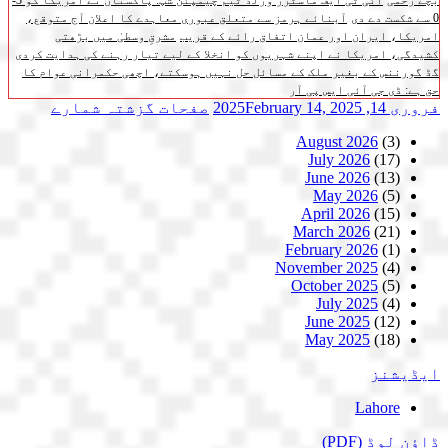
بچے زخمی
آئی ٹی ایف ماسٹرز ورلڈ ٹیم چیمپئن شپ: پاکستان نے امریکا کو 3-
0 سے شکست دے دی
آبنائے ہرمز سے متعلق عبوری معاہدے کا اعلان آج متوقع،
امریکا، ایران اور عمان اتفاق رائے کے قریب
مشرقِ وسطیٰ میں بڑھتی
کشیدگی، امریکا نے اپنے شہریوں کو انخلا کے لیے تیار رہنے کی ہدایت کردی
گڈ گورننس کے بغیر ملک کے مسائل حل نہیں ہوسکتے، اچھی حکمرانی عوام کا
حق ہے: ڈی جی آئی ایس پی آر
فروری 14, 2025
February 14, 2025
صفحات
گزشتہ شمارے
August 2026
(3)
July 2026
(17)
June 2026
(13)
May 2026
(5)
April 2026
(15)
March 2026
(21)
February 2026
(1)
November 2025
(4)
October 2025
(5)
July 2025
(4)
June 2025
(12)
May 2025
(18)
ایڈیشنز
Lahore
ڈاؤن لوڈ
(PDF)