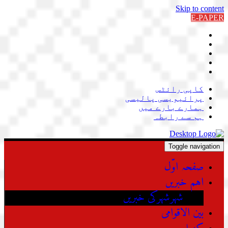
Skip to content
E-PAPER
کاپی رائٹس
پرائیویسی پالیسی
ہمارے بارے میں
ہم سے رابطہ
Toggle navigation
صفحہ اوّل
اہم خبریں
شہرشہرکی خبریں
بین الاقوامی