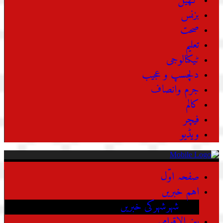
کھیل
بزنس
صحت
تعلیم
ٹیکنالوجی
دلچسپ و عجیب
جرم وانصاف
کالم
فیچر
ویڈیو
صفحہ اوّل
اہم خبریں
شہرشہرکی خبریں
بین الاقوامی