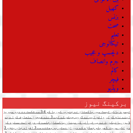
کھیل
بزنس
صحت
تعلیم
ٹیکنالوجی
دلچسپ و عجیب
جرم وانصاف
کالم
فیچر
ویڈیو
برکینگ نیوز
تیسرے ہاکی ٹیسٹ میں پاکستان نے جنوبی کوریا کو 4-3 سے شکست دے دی، سیریز
اپنے نام کرلی
واٹس ایپ نے گروپ چیٹس کے لیے 3 نئے فیچرز متعارف کرا دیے
لاہور ہائیکورٹ نے پی ٹی آئی کی مینارِ پاکستان جلسے کی درخواست مسترد کر
دی
لکی مروت: گھریلو جھگڑے کے دوران دستی بم پھٹنے سے 3 افراد جاں بحق، 3