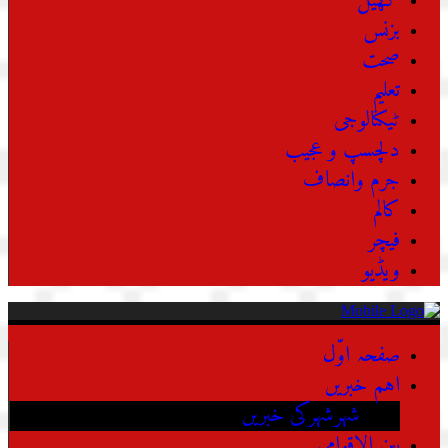
کھیل
بزنس
صحت
تعلیم
ٹیکنالوجی
دلچسپ و عجیب
جرم وانصاف
کالم
فیچر
ویڈیو
صفحہ اوّل
اہم خبریں
شہرشہرکی خبریں
بین الاقوامی