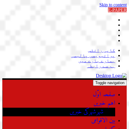
Skip to content
E-PAPER
کاپی رائٹس
پرائیویسی پالیسی
ہمارے بارے میں
ہم سے رابطہ
Toggle navigation
صفحہ اوّل
اہم خبریں
شہرشہرکی خبریں
بین الاقوامی