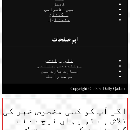
کھیل
بین الاقوامی
پاکستان
صفحۂ اول
اہم صفحات
کاپی رائٹس
پرائیویسی پالیسی
ہمارے بارے میں
ہم سے رابطہ
Copyright © 2025. Daily Qadamat
اگر آپ کو کسی مخصوص خبر کی
تلاش ہے تو یہاں نیچے دئے
گئے فارم کی مدد سے تلاش