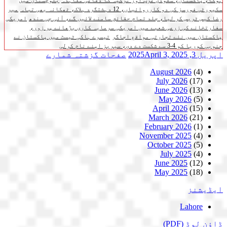
ہوگا، پاکستان، سعودی عرب اور ترکیہ کا دفاعی معاہدہ
بلوچستان میں
سکیورٹی فورسز کی دو کارروائیاں، 12 دہشتگرد ہلاک، ٹھکانہ بھی تباہ
میر
رضا کیس ٹریس کر لیا، جلد تمام حقائق سامنے لائیں گے، آئی جی سندھ
امریکی
سفارتخانے کی زرعی شعبے میں امریکی سرمایہ کاری بڑھانے پر زور،
پاکستان میں نئے تجارتی مواقع اجاگر
تیسرے ہاکی ٹیسٹ میں پاکستان نے
جنوبی کوریا کو 4-3 سے شکست دے دی، سیریز اپنے نام کرلی
اپریل 3, 2025
April 3, 2025
صفحات
گزشتہ شمارے
August 2026
(4)
July 2026
(17)
June 2026
(13)
May 2026
(5)
April 2026
(15)
March 2026
(21)
February 2026
(1)
November 2025
(4)
October 2025
(5)
July 2025
(4)
June 2025
(12)
May 2025
(18)
ایڈیشنز
Lahore
ڈاؤن لوڈ
(PDF)