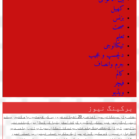
کھیل
بزنس
صحت
تعلیم
ٹیکنالوجی
دلچسپ و عجیب
جرم وانصاف
کالم
فیچر
ویڈیو
برکینگ نیوز
ہفتہ وار مہنگائی میں اضافہ، 20 اشیائے ضروریہ کی قیمتیں بڑھ گئیں
پہلے
اپنی لیگ، پھر غیر ملکی لیگیں، کرکٹ آسٹریلیا کی کھلاڑیوں کیلئے نئی
پالیسی
ایران کیخلاف جنگ جلد ختم ہونے کا امکان ہے، ایرانی زیادہ دیر
جنگ جاری نہیں رکھ سکیں گے: ٹرمپ
ایک ملک پر حملہ تینوں پر حملہ تصور