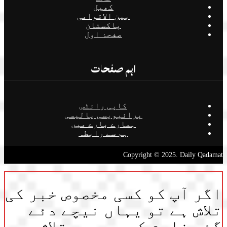
کھیل
بین الاقوامی
پاکستان
صفحۂ اول
اہم صفحات
کاپی رائٹس
پرائیویسی پالیسی
ہمارے بارے میں
ہم سے رابطہ
Copyright © 2025. Daily Qadamat
اگر آپ کو کسی مخصوص خبر کی
تلاش ہے تو یہاں نیچے دئے
گئے فارم کی مدد سے تلاش