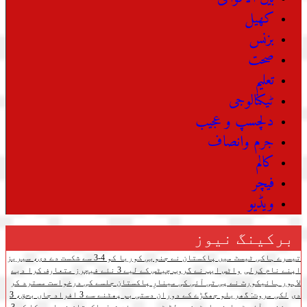
کھیل
بزنس
صحت
تعلیم
ٹیکنالوجی
دلچسپ و عجیب
جرم وانصاف
کالم
فیچر
ویڈیو
برکینگ نیوز
تیسرے ہاکی ٹیسٹ میں پاکستان نے جنوبی کوریا کو 4-3 سے شکست دے دی، سیریز
اپنے نام کرلی
واٹس ایپ نے گروپ چیٹس کے لیے 3 نئے فیچرز متعارف کرا دیے
لاہور ہائیکورٹ نے پی ٹی آئی کی مینارِ پاکستان جلسے کی درخواست مسترد کر
دی
لکی مروت: گھریلو جھگڑے کے دوران دستی بم پھٹنے سے 3 افراد جاں بحق، 3