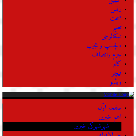
کھیل
بزنس
صحت
تعلیم
ٹیکنالوجی
دلچسپ و عجیب
جرم وانصاف
کالم
فیچر
ویڈیو
صفحہ اوّل
اہم خبریں
شہرشہرکی خبریں
بین الاقوامی