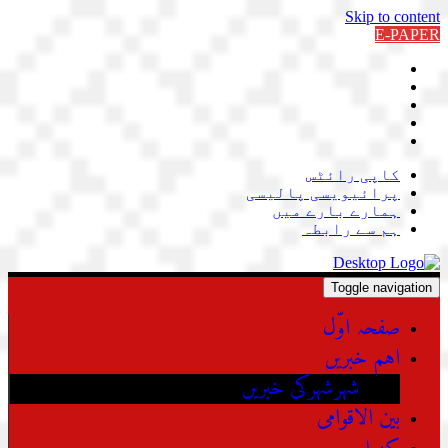
Skip to content
E-PAPER
کاپی رائٹس
پرائیویسی پالیسی
ہمارے بارے میں
ہم سے رابطہ
Toggle navigation
صفحہ اوّل
اہم خبریں
شہرشہرکی خبریں
بین الاقوامی