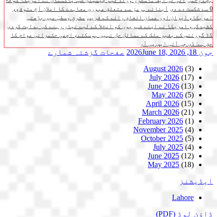
بچے زخمی
آئی ٹی ایف ماسٹرز ورلڈ ٹیم چیمپئن شپ: پاکستان نے امریکا کو 3-
0 سے شکست دے دی
آبنائے ہرمز سے متعلق عبوری معاہدے کا اعلان آج متوقع،
امریکا، ایران اور عمان اتفاق رائے کے قریب
مشرقِ وسطیٰ میں بڑھتی
کشیدگی، امریکا نے اپنے شہریوں کو انخلا کے لیے تیار رہنے کی ہدایت کردی
گڈ گورننس کے بغیر ملک کے مسائل حل نہیں ہوسکتے، اچھی حکمرانی عوام کا
حق ہے: ڈی جی آئی ایس پی آر
جون 18, 2026
June 18, 2026
صفحات
گزشتہ شمارے
August 2026
(3)
July 2026
(17)
June 2026
(13)
May 2026
(5)
April 2026
(15)
March 2026
(21)
February 2026
(1)
November 2025
(4)
October 2025
(5)
July 2025
(4)
June 2025
(12)
May 2025
(18)
ایڈیشنز
Lahore
ڈاؤن لوڈ
(PDF)