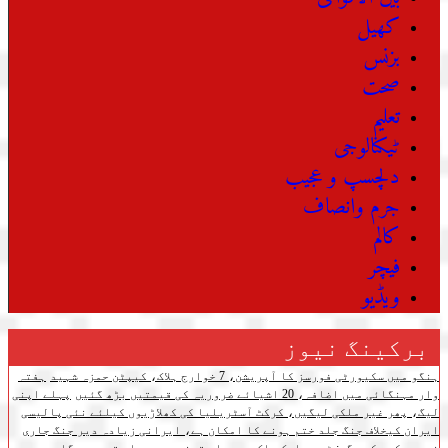
کھیل
بزنس
صحت
تعلیم
ٹیکنالوجی
دلچسپ و عجیب
جرم وانصاف
کالم
فیچر
ویڈیو
برکینگ نیوز
ہنگو میں سکیورٹی فورسز کا آپریشن، 7 خوارج ہلاک، کیپٹن حمزہ شہید
ہفتہ
وار مہنگائی میں اضافہ، 20 اشیائے ضروریہ کی قیمتیں بڑھ گئیں
پہلے اپنی
لیگ، پھر غیر ملکی لیگیں، کرکٹ آسٹریلیا کی کھلاڑیوں کیلئے نئی پالیسی
ایران کیخلاف جنگ جلد ختم ہونے کا امکان ہے، ایرانی زیادہ دیر جنگ جاری