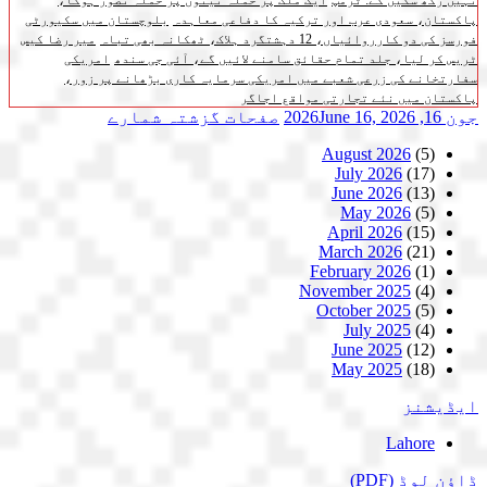
نہیں رکھ سکیں گے: ٹرمپ
ایک ملک پر حملہ تینوں پر حملہ تصور ہوگا،
پاکستان، سعودی عرب اور ترکیہ کا دفاعی معاہدہ
بلوچستان میں سکیورٹی
فورسز کی دو کارروائیاں، 12 دہشتگرد ہلاک، ٹھکانہ بھی تباہ
میر رضا کیس
ٹریس کر لیا، جلد تمام حقائق سامنے لائیں گے، آئی جی سندھ
امریکی
سفارتخانے کی زرعی شعبے میں امریکی سرمایہ کاری بڑھانے پر زور،
پاکستان میں نئے تجارتی مواقع اجاگر
جون 16, 2026
June 16, 2026
صفحات
گزشتہ شمارے
August 2026
(5)
July 2026
(17)
June 2026
(13)
May 2026
(5)
April 2026
(15)
March 2026
(21)
February 2026
(1)
November 2025
(4)
October 2025
(5)
July 2025
(4)
June 2025
(12)
May 2025
(18)
ایڈیشنز
Lahore
ڈاؤن لوڈ
(PDF)