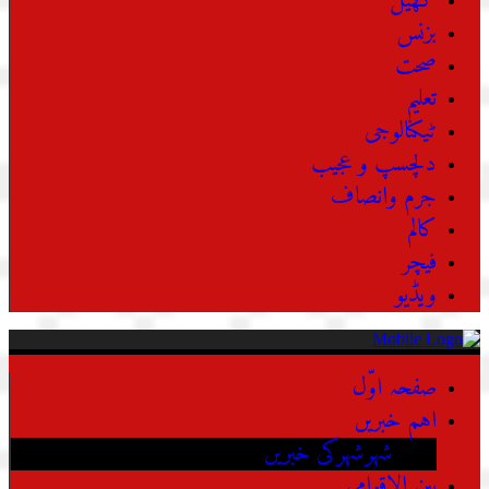
کھیل
بزنس
صحت
تعلیم
ٹیکنالوجی
دلچسپ و عجیب
جرم وانصاف
کالم
فیچر
ویڈیو
صفحہ اوّل
اہم خبریں
شہرشہرکی خبریں
بین الاقوامی