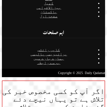
کھیل
بین الاقوامی
پاکستان
صفحۂ اول
اہم صفحات
کاپی رائٹس
پرائیویسی پالیسی
ہمارے بارے میں
ہم سے رابطہ
Copyright © 2025. Daily Qadamat
اگر آپ کو کسی مخصوص خبر کی
تلاش ہے تو یہاں نیچے دئے
گئے فارم کی مدد سے تلاش