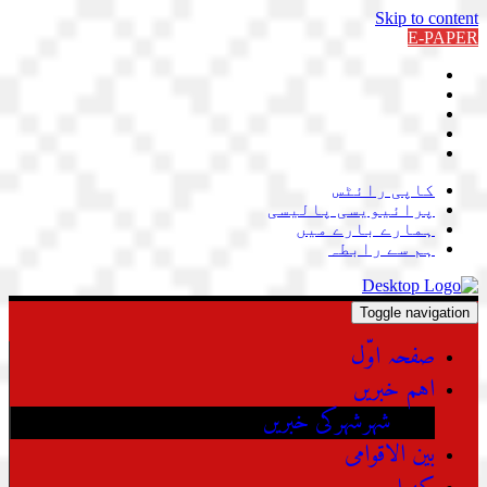
Skip to content
E-PAPER
کاپی رائٹس
پرائیویسی پالیسی
ہمارے بارے میں
ہم سے رابطہ
Toggle navigation
صفحہ اوّل
اہم خبریں
شہرشہرکی خبریں
بین الاقوامی