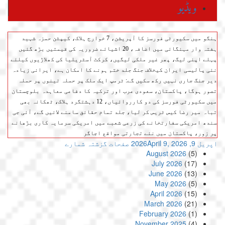
ویڈیو
ہنگو میں سکیورٹی فورسز کا آپریشن، 7 خوارج ہلاک، کیپٹن حمزہ شہید
ہفتہ وار مہنگائی میں اضافہ، 20 اشیائے ضروریہ کی قیمتیں بڑھ گئیں
پہلے اپنی لیگ، پھر غیر ملکی لیگیں، کرکٹ آسٹریلیا کی کھلاڑیوں کیلئے
نئی پالیسی
ایران کیخلاف جنگ جلد ختم ہونے کا امکان ہے، ایرانی زیادہ
دیر جنگ جاری نہیں رکھ سکیں گے: ٹرمپ
ایک ملک پر حملہ تینوں پر حملہ
تصور ہوگا، پاکستان، سعودی عرب اور ترکیہ کا دفاعی معاہدہ
بلوچستان
میں سکیورٹی فورسز کی دو کارروائیاں، 12 دہشتگرد ہلاک، ٹھکانہ بھی
تباہ
میر رضا کیس ٹریس کر لیا، جلد تمام حقائق سامنے لائیں گے، آئی جی
سندھ
امریکی سفارتخانے کی زرعی شعبے میں امریکی سرمایہ کاری بڑھانے
پر زور، پاکستان میں نئے تجارتی مواقع اجاگر
اپریل 9, 2026
April 9, 2026
صفحات
گزشتہ شمارے
August 2026
(5)
July 2026
(17)
June 2026
(13)
May 2026
(5)
April 2026
(15)
March 2026
(21)
February 2026
(1)
November 2025
(4)