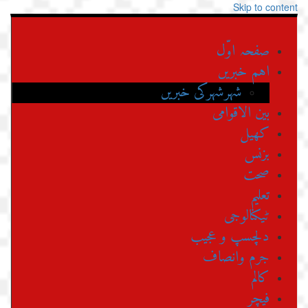
Skip to content
صفحہ اوّل
اہم خبریں
شہرشہرکی خبریں
بین الاقوامی
کھیل
بزنس
صحت
تعلیم
ٹیکنالوجی
دلچسپ و عجیب
جرم وانصاف
کالم
فیچر