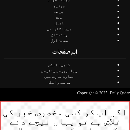
ویڈیو
بزنس
صحت
کھیل
بین الاقوامی
پاکستان
صفحۂ اول
اہم صفحات
کاپی رائٹس
پرائیویسی پالیسی
ہمارے بارے میں
ہم سے رابطہ
Copyright © 2025. Daily Qa
گر آپ کو کسی مخصوص خبر کی
تلاش ہے تو یہاں نیچے دئے