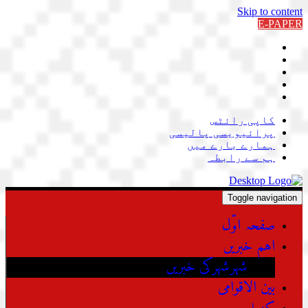
Skip to content
E-PAPER
کاپی رائٹس
پرائیویسی پالیسی
ہمارے بارے میں
ہم سے رابطہ
Toggle navigation
صفحہ اوّل
اہم خبریں
شہرشہرکی خبریں
بین الاقوامی