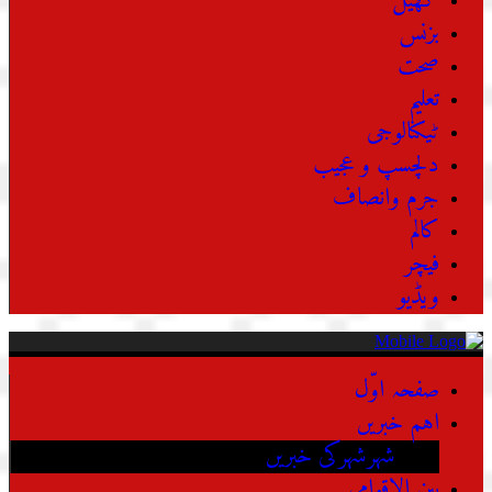
کھیل
بزنس
صحت
تعلیم
ٹیکنالوجی
دلچسپ و عجیب
جرم وانصاف
کالم
فیچر
ویڈیو
صفحہ اوّل
اہم خبریں
شہرشہرکی خبریں
بین الاقوامی