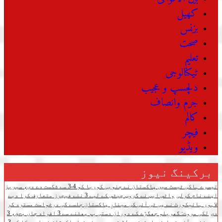
کھیل
بزنس
صحت
تعلیم
ٹیکنالوجی
دلچسپ و عجیب
جرم وانصاف
کالم
فیچر
ویڈیو
برکینگ نیوز
تیسرے ہاکی ٹیسٹ میں پاکستان نے جنوبی کوریا کو 4-3 سے شکست دے دی، سیریز
اپنے نام کرلی
واٹس ایپ نے گروپ چیٹس کے لیے 3 نئے فیچرز متعارف کرا دیے
لاہور ہائیکورٹ نے پی ٹی آئی کی مینارِ پاکستان جلسے کی درخواست مسترد کر
دی
لکی مروت: گھریلو جھگڑے کے دوران دستی بم پھٹنے سے 3 افراد جاں بحق، 3