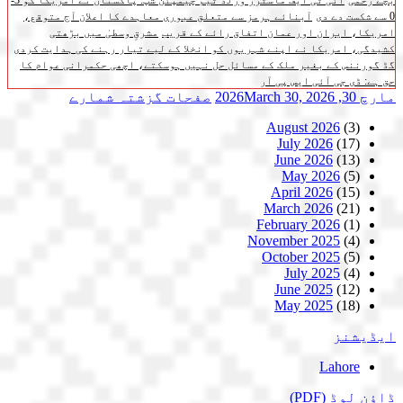
بچے زخمی
آئی ٹی ایف ماسٹرز ورلڈ ٹیم چیمپئن شپ: پاکستان نے امریکا کو 3-
0 سے شکست دے دی
آبنائے ہرمز سے متعلق عبوری معاہدے کا اعلان آج متوقع،
امریکا، ایران اور عمان اتفاق رائے کے قریب
مشرقِ وسطیٰ میں بڑھتی
کشیدگی، امریکا نے اپنے شہریوں کو انخلا کے لیے تیار رہنے کی ہدایت کردی
گڈ گورننس کے بغیر ملک کے مسائل حل نہیں ہوسکتے، اچھی حکمرانی عوام کا
حق ہے: ڈی جی آئی ایس پی آر
مارچ 30, 2026
March 30, 2026
صفحات
گزشتہ شمارے
August 2026
(3)
July 2026
(17)
June 2026
(13)
May 2026
(5)
April 2026
(15)
March 2026
(21)
February 2026
(1)
November 2025
(4)
October 2025
(5)
July 2025
(4)
June 2025
(12)
May 2025
(18)
ایڈیشنز
Lahore
ڈاؤن لوڈ
(PDF)