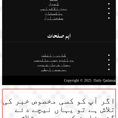
کھیل
بین الاقوامی
پاکستان
صفحۂ اول
اہم صفحات
کاپی رائٹس
پرائیویسی پالیسی
ہمارے بارے میں
ہم سے رابطہ
Copyright © 2025. Daily Qadamat
اگر آپ کو کسی مخصوص خبر کی
تلاش ہے تو یہاں نیچے دئے
گئے فارم کی مدد سے تلاش