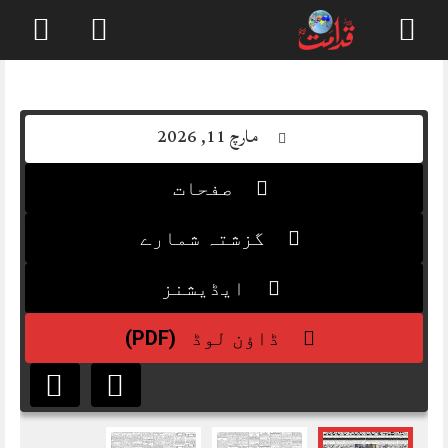
Skip
to
content
مارچ 11, 2026
صفحات
گزشتہ شمارے
ایڈیشنز
(PDF)
ڈاؤن لوڈ