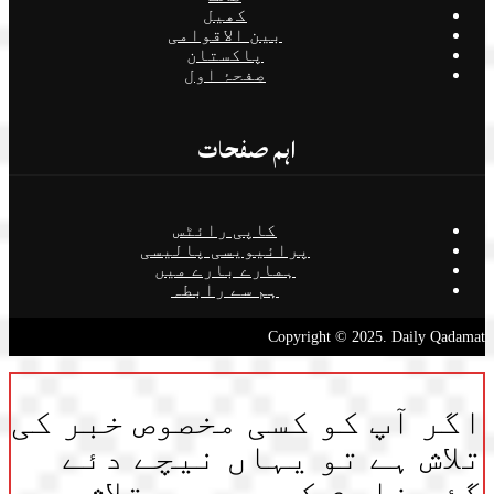
کھیل
بین الاقوامی
پاکستان
صفحۂ اول
اہم صفحات
کاپی رائٹس
پرائیویسی پالیسی
ہمارے بارے میں
ہم سے رابطہ
Copyright © 2025. Daily Qadamat
اگر آپ کو کسی مخصوص خبر کی
تلاش ہے تو یہاں نیچے دئے
گئے فارم کی مدد سے تلاش