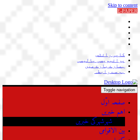
Skip to content
E-PAPER
کاپی رائٹس
پرائیویسی پالیسی
ہمارے بارے میں
ہم سے رابطہ
Toggle navigation
صفحہ اوّل
اہم خبریں
شہرشہرکی خبریں
بین الاقوامی