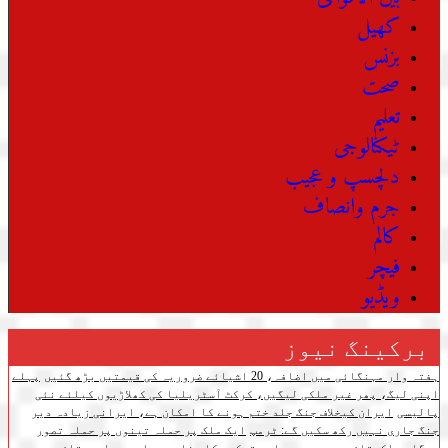
کھیل
بزنس
صحت
تعلیم
ٹیکنالوجی
دلچسپ و عجیب
جرم وانصاف
کالم
فیچر
ویڈیو
برکینگ نیوز
ہفتہ وار مہنگائی میں اضافہ، 20 اشیائے ضروریہ کی قیمتیں بڑھ گئیں
پہلے
اپنی لیگ، پھر غیر ملکی لیگیں، کرکٹ آسٹریلیا کی کھلاڑیوں کیلئے نئی
پالیسی
ایران کیخلاف جنگ جلد ختم ہونے کا امکان ہے، ایرانی زیادہ دیر
جنگ جاری نہیں رکھ سکیں گے: ٹرمپ
ایک ملک پر حملہ تینوں پر حملہ تصور