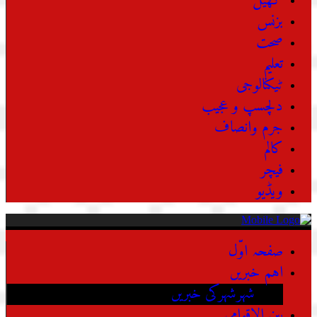
کھیل
بزنس
صحت
تعلیم
ٹیکنالوجی
دلچسپ و عجیب
جرم وانصاف
کالم
فیچر
ویڈیو
صفحہ اوّل
اہم خبریں
شہرشہرکی خبریں
بین الاقوامی