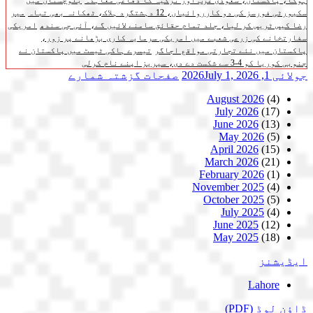
ہوگا، پاکستان، سعودی عرب اور ترکیہ کا دفاعی معاہدہ
بلوچستان میں
سکیورٹی فورسز کی دو کارروائیاں، 12 دہشتگرد ہلاک، ٹھکانہ بھی تباہ
میر
رضا کیس ٹریس کر لیا، جلد تمام حقائق سامنے لائیں گے، آئی جی سندھ
امریکی
سفارتخانے کی زرعی شعبے میں امریکی سرمایہ کاری بڑھانے پر زور،
پاکستان میں نئے تجارتی مواقع اجاگر
تیسرے ہاکی ٹیسٹ میں پاکستان نے
جنوبی کوریا کو 4-3 سے شکست دے دی، سیریز اپنے نام کرلی
جولائی 1, 2026
July 1, 2026
صفحات
گزشتہ شمارے
August 2026
(4)
July 2026
(17)
June 2026
(13)
May 2026
(5)
April 2026
(15)
March 2026
(21)
February 2026
(1)
November 2025
(4)
October 2025
(5)
July 2025
(4)
June 2025
(12)
May 2025
(18)
ایڈیشنز
Lahore
ڈاؤن لوڈ
(PDF)