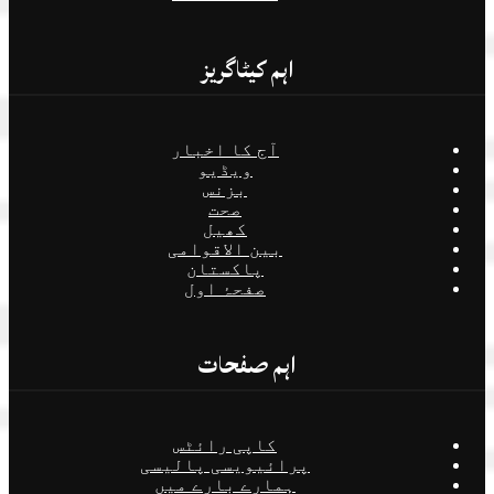
اہم کیٹاگریز
آج کا اخبار
ویڈیو
بزنس
صحت
کھیل
بین الاقوامی
پاکستان
صفحۂ اول
اہم صفحات
کاپی رائٹس
پرائیویسی پالیسی
ہمارے بارے میں