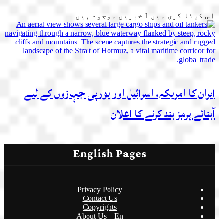
اس کیٹا گری میں
1
خبریں موجود ہیں
ایران کا امریکہ، اسرائیل اور یورپی جہازوں کے لیے
آبنائے ہرمز بند کرنے کا اعلان
English Pages
Privacy Policy
Contact Us
Copyrights
About Us – En