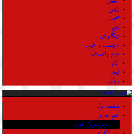
کھیل
بزنس
صحت
تعلیم
ٹیکنالوجی
دلچسپ و عجیب
جرم وانصاف
کالم
فیچر
ویڈیو
صفحہ اوّل
اہم خبریں
شہرشہرکی خبریں
بین الاقوامی