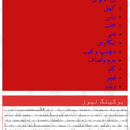
کھیل
بزنس
صحت
تعلیم
ٹیکنالوجی
دلچسپ و عجیب
جرم وانصاف
کالم
فیچر
ویڈیو
برکینگ نیوز
تیسرے ہاکی ٹیسٹ میں پاکستان نے جنوبی کوریا کو 4-3 سے شکست دے دی، سیریز
اپنے نام کرلی
واٹس ایپ نے گروپ چیٹس کے لیے 3 نئے فیچرز متعارف کرا دیے
لاہور ہائیکورٹ نے پی ٹی آئی کی مینارِ پاکستان جلسے کی درخواست مسترد کر
دی
لکی مروت: گھریلو جھگڑے کے دوران دستی بم پھٹنے سے 3 افراد جاں بحق، 3