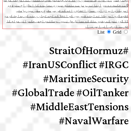
بچے زخمی
آئی ٹی ایف ماسٹرز ورلڈ ٹیم چیمپئن شپ: پاکستان نے امریکا کو 3-
0 سے شکست دے دی
آبنائے ہرمز سے متعلق عبوری معاہدے کا اعلان آج متوقع،
امریکا، ایران اور عمان اتفاق رائے کے قریب
مشرقِ وسطیٰ میں بڑھتی
کشیدگی، امریکا نے اپنے شہریوں کو انخلا کے لیے تیار رہنے کی ہدایت کردی
گڈ گورننس کے بغیر ملک کے مسائل حل نہیں ہوسکتے، اچھی حکمرانی عوام کا
حق ہے: ڈی جی آئی ایس پی آر
List
Grid
#StraitOfHormuz
#IranUSConflict #IRGC
#MaritimeSecurity
#GlobalTrade #OilTanker
#MiddleEastTensions
#NavalWarfare