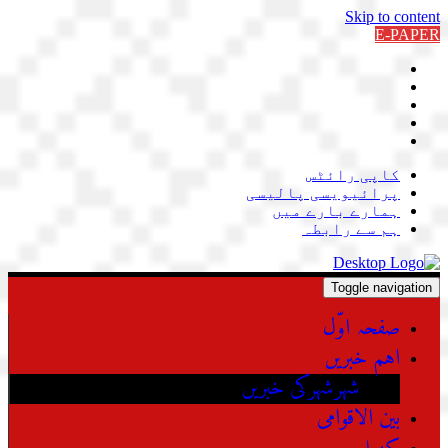
Skip to content
E-PAPER
کاپی رائٹس
پرائیویسی پالیسی
ہمارے بارے میں
ہم سے رابطہ
Toggle navigation
صفحہ اوّل
اہم خبریں
شہرشہرکی خبریں
بین الاقوامی