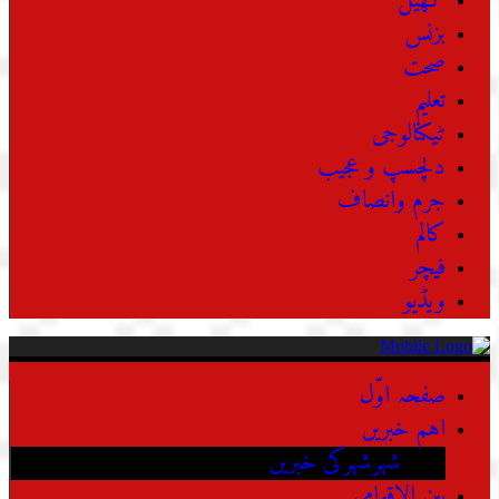
کھیل
بزنس
صحت
تعلیم
ٹیکنالوجی
دلچسپ و عجیب
جرم وانصاف
کالم
فیچر
ویڈیو
صفحہ اوّل
اہم خبریں
شہرشہرکی خبریں
بین الاقوامی