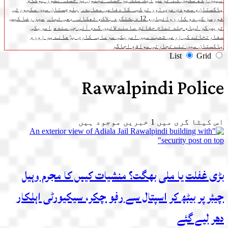
نہیں رکھ سکیں گے: ٹرمپ
ایک ملک پر حملہ تینوں پر حملہ تصور ہوگا،
پاکستان، سعودی عرب اور ترکیہ کا دفاعی معاہدہ
بلوچستان میں سکیورٹی
فورسز کی دو کارروائیاں، 12 دہشتگرد ہلاک، ٹھکانہ بھی تباہ
میر رضا کیس
ٹریس کر لیا، جلد تمام حقائق سامنے لائیں گے، آئی جی سندھ
امریکی
سفارتخانے کی زرعی شعبے میں امریکی سرمایہ کاری بڑھانے پر زور،
پاکستان میں نئے تجارتی مواقع اجاگر
List
Grid
Rawalpindi Police
اس کیٹا گری میں
1
خبریں موجود ہیں
بڑی غفلت یا ملی بھگت؟ منشیات کیس کا مجرم وہیل
چیئر پر بیٹھ کر اسپتال سے رفو چکر، سیکیورٹی اہلکار
دھر لیے گئے