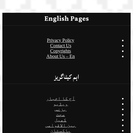
English Pages
Privacy Policy
Contact Us
Copyrights
About Us – En
اہم کیٹاگریز
آج کا اخبار
ویڈیو
بزنس
صحت
کھیل
بین الاقوامی
پاکستان