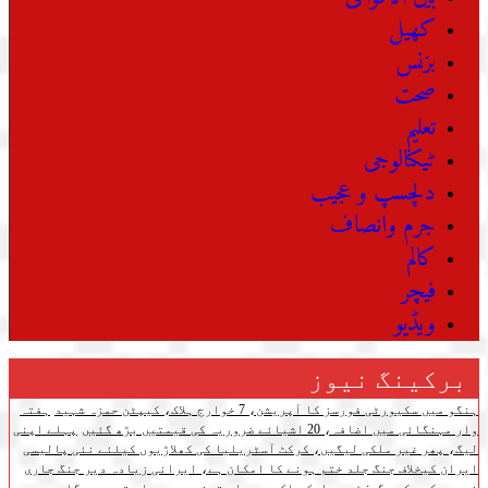
کھیل
بزنس
صحت
تعلیم
ٹیکنالوجی
دلچسپ و عجیب
جرم وانصاف
کالم
فیچر
ویڈیو
برکینگ نیوز
ہنگو میں سکیورٹی فورسز کا آپریشن، 7 خوارج ہلاک، کیپٹن حمزہ شہید
ہفتہ
وار مہنگائی میں اضافہ، 20 اشیائے ضروریہ کی قیمتیں بڑھ گئیں
پہلے اپنی
لیگ، پھر غیر ملکی لیگیں، کرکٹ آسٹریلیا کی کھلاڑیوں کیلئے نئی پالیسی
ایران کیخلاف جنگ جلد ختم ہونے کا امکان ہے، ایرانی زیادہ دیر جنگ جاری