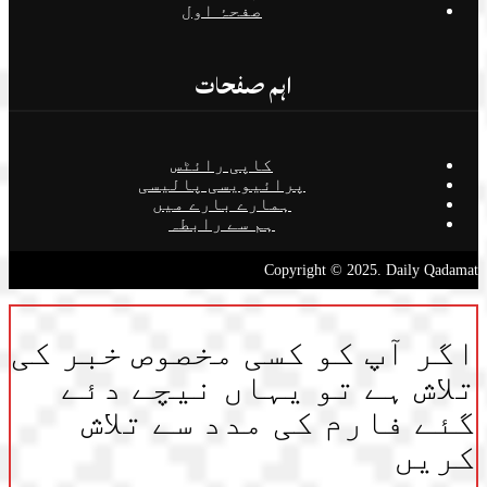
صفحۂ اول
اہم صفحات
کاپی رائٹس
پرائیویسی پالیسی
ہمارے بارے میں
ہم سے رابطہ
Copyright © 2025. Daily Qadamat
اگر آپ کو کسی مخصوص خبر کی
تلاش ہے تو یہاں نیچے دئے
گئے فارم کی مدد سے تلاش
کریں