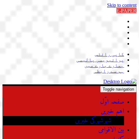
Skip to content
E-PAPER
کاپی رائٹس
پرائیویسی پالیسی
ہمارے بارے میں
ہم سے رابطہ
Toggle navigation
صفحہ اوّل
اہم خبریں
شہرشہرکی خبریں
بین الاقوامی