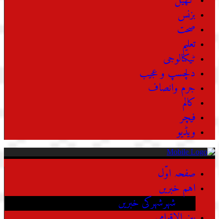
کھیل
بزنس
صحت
تعلیم
ٹیکنالوجی
دلچسپ و عجیب
جرم وانصاف
کالم
فیچر
ویڈیو
صفحہ اوّل
اہم خبریں
شہرشہرکی خبریں
بین الاقوامی