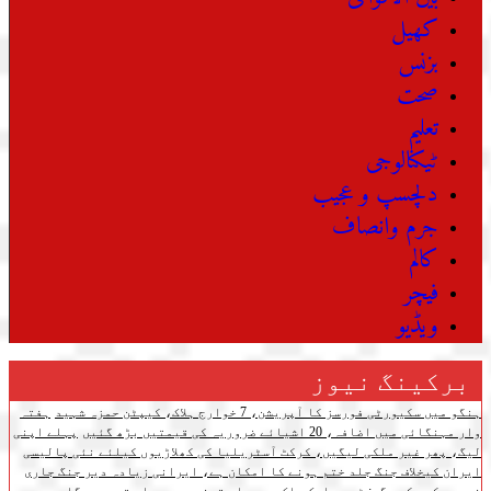
کھیل
بزنس
صحت
تعلیم
ٹیکنالوجی
دلچسپ و عجیب
جرم وانصاف
کالم
فیچر
ویڈیو
برکینگ نیوز
ہنگو میں سکیورٹی فورسز کا آپریشن، 7 خوارج ہلاک، کیپٹن حمزہ شہید
ہفتہ
وار مہنگائی میں اضافہ، 20 اشیائے ضروریہ کی قیمتیں بڑھ گئیں
پہلے اپنی
لیگ، پھر غیر ملکی لیگیں، کرکٹ آسٹریلیا کی کھلاڑیوں کیلئے نئی پالیسی
ایران کیخلاف جنگ جلد ختم ہونے کا امکان ہے، ایرانی زیادہ دیر جنگ جاری