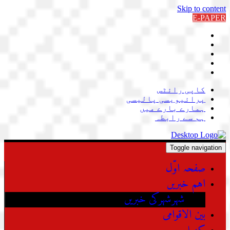
Skip to content
E-PAPER
کاپی رائٹس
پرائیویسی پالیسی
ہمارے بارے میں
ہم سے رابطہ
Toggle navigation
صفحہ اوّل
اہم خبریں
شہرشہرکی خبریں
بین الاقوامی