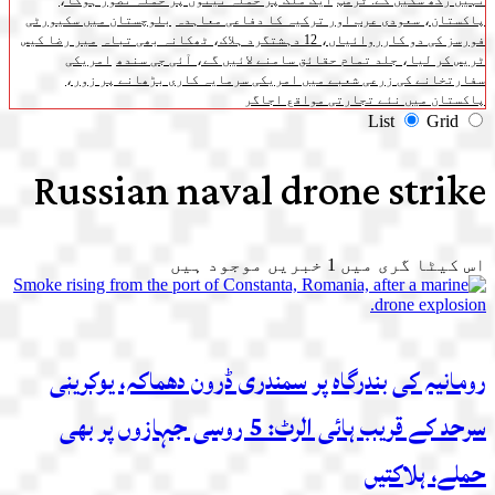
نہیں رکھ سکیں گے: ٹرمپ
ایک ملک پر حملہ تینوں پر حملہ تصور ہوگا،
پاکستان، سعودی عرب اور ترکیہ کا دفاعی معاہدہ
بلوچستان میں سکیورٹی
فورسز کی دو کارروائیاں، 12 دہشتگرد ہلاک، ٹھکانہ بھی تباہ
میر رضا کیس
ٹریس کر لیا، جلد تمام حقائق سامنے لائیں گے، آئی جی سندھ
امریکی
سفارتخانے کی زرعی شعبے میں امریکی سرمایہ کاری بڑھانے پر زور،
پاکستان میں نئے تجارتی مواقع اجاگر
List
Grid
Russian naval drone strike
اس کیٹا گری میں
1
خبریں موجود ہیں
رومانیہ کی بندرگاہ پر سمندری ڈرون دھماکہ، یوکرینی
سرحد کے قریب ہائی الرٹ: 5 روسی جہازوں پر بھی
حملے، ہلاکتیں