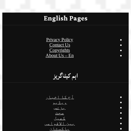
English Pages
Privacy Policy
Contact Us
Copyrights
About Us – En
اہم کیٹاگریز
آج کا اخبار
ویڈیو
بزنس
صحت
کھیل
بین الاقوامی
پاکستان