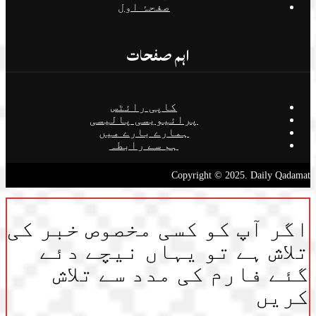
صفحۂ اول
اہم صفحات
کاپی رائٹس
پرائیویسی پالیسی
ہمارے بارے میں
ہم سے رابطہ
Copyright © 2025. Daily Qadamat
اگر آپ کو کسی مخصوص خبر کی
تلاش ہے تو یہاں نیچے دئے
گئے فارم کی مدد سے تلاش
کریں