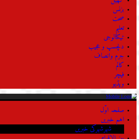
کھیل
بزنس
صحت
تعلیم
ٹیکنالوجی
دلچسپ و عجیب
جرم وانصاف
کالم
فیچر
ویڈیو
صفحہ اوّل
اہم خبریں
شہرشہرکی خبریں
بین الاقوامی