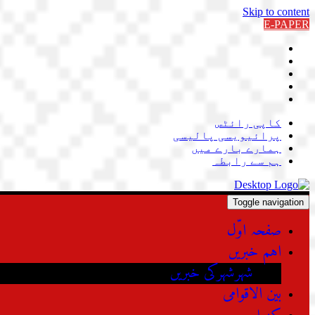
Skip to content
E-PAPER
کاپی رائٹس
پرائیویسی پالیسی
ہمارے بارے میں
ہم سے رابطہ
Toggle navigation
صفحہ اوّل
اہم خبریں
شہرشہرکی خبریں
بین الاقوامی