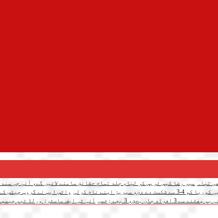
میر رضا کیس ٹریس کر لیا، جلد تمام حقائق سامنے لائیں گے، آئی جی سندھ
 سیریز اپنے نام کرلی
واٹس ایپ نے گروپ چیٹس کے لیے 3 نئے فیچرز متعار
د جاں بحق، 3 بچے زخمی
آئی ٹی ایف ماسٹرز ورلڈ ٹیم چیمپئن شپ: پاکس