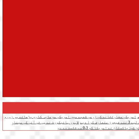
امریکی سفارتخانے کی زرعی شعبے میں امریکی سرمایہ کاری بڑھانے پر زور،
ف کرا دیے
لاہور ہائیکورٹ نے پی ٹی آئی کی مینارِ
تان نے امریکا کو 3-0 سے شکست دے دی