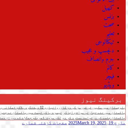
کھیل
بزنس
صحت
تعلیم
ٹیکنالوجی
دلچسپ و عجیب
جرم وانصاف
کالم
فیچر
ویڈیو
برکینگ نیوز
بلوچستان میں سکیورٹی فورسز کی دو کارروائیاں، 12 دہشتگرد ہلاک، ٹھکانہ بھی تباہ
پاکستان میں نئے تجارتی مواقع اجاگر
تیسرے ہاکی ٹیسٹ میں پاکستان نے جنوبی کوریا کو 4-3 سے شکست دے دی،
پاکستان جلسے کی درخواست مسترد کر دی
لکی مروت: گھریلو جھگڑے کے دوران دستی بم پھٹنے سے 3 افرا
مارچ 19, 2025
March 19, 2025
صفحات
گزشتہ شمارے