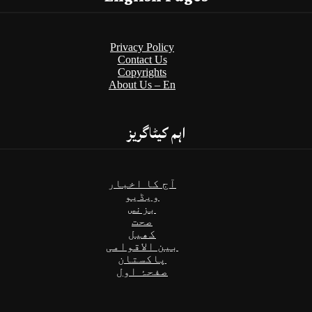
Privacy Policy
Contact Us
Copyrights
About Us – En
اہم کیٹاگریز
آج کا اخبار
ویڈیو
بزنس
صحت
کھیل
بین الاقوامی
پاکستان
صفحۂ اول