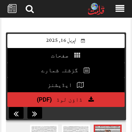
Skip
to
content
اپریل 16, 2025
صفحات
گزشتہ شمارے
ایڈیشنز
(PDF)
ڈاؤن لوڈ