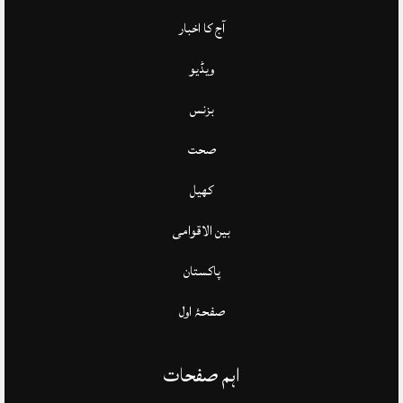
آج کا اخبار
ویڈیو
بزنس
صحت
کھیل
بین الاقوامی
پاکستان
صفحۂ اول
اہم صفحات