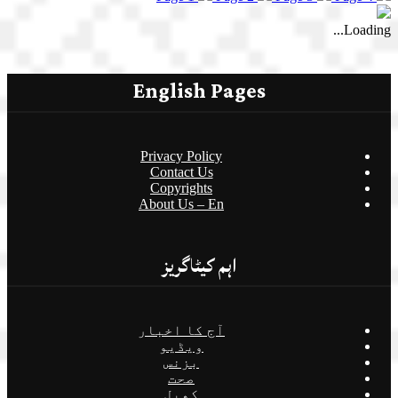
Loading...
English Pages
Privacy Policy
Contact Us
Copyrights
About Us – En
اہم کیٹاگریز
آج کا اخبار
ویڈیو
بزنس
صحت
کھیل