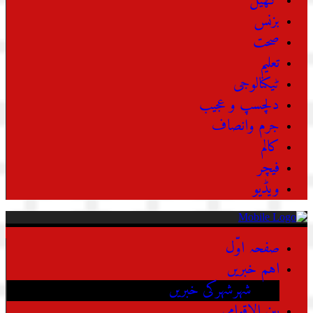
کھیل
بزنس
صحت
تعلیم
ٹیکنالوجی
دلچسپ و عجیب
جرم وانصاف
کالم
فیچر
ویڈیو
صفحہ اوّل
اہم خبریں
شہرشہرکی خبریں
بین الاقوامی