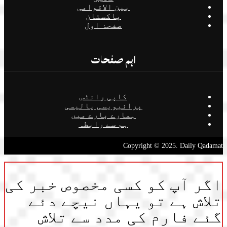
بین الاقوامی
پاکستان
صفحۂ اول
اہم صفحات
کاپی رائٹس
پرائیویسی پالیسی
ہمارے بارے میں
ہم سے رابطہ
Copyright © 2025. Daily Qadamat
اگر آپ کو کسی مخصوص خبر کی
تلاش ہے تو یہاں نیچے دئے
گئے فارم کی مدد سے تلاش