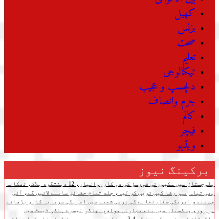
کھیل
بزنس
صحت
تعلیم
ٹیکنالوجی
دلچسپ و عجیب
جرم وانصاف
کالم
فیچر
ویڈیو
برکینگ نیوز
بلوچستان میں سکیورٹی فورسز کی دو کارروائیاں، 12 دہشتگرد ہلاک، ٹھکانہ
بھی تباہ
میر رضا کیس ٹریس کر لیا، جلد تمام حقائق سامنے لائیں گے، آئی
جی سندھ
امریکی سفارتخانے کی زرعی شعبے میں امریکی سرمایہ کاری بڑھانے
پر زور، پاکستان میں نئے تجارتی مواقع اجاگر
تیسرے ہاکی ٹیسٹ میں