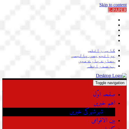
Skip to content
E-PAPER
کاپی رائٹس
پرائیویسی پالیسی
ہمارے بارے میں
ہم سے رابطہ
Toggle navigation
صفحہ اوّل
اہم خبریں
شہرشہرکی خبریں
بین الاقوامی