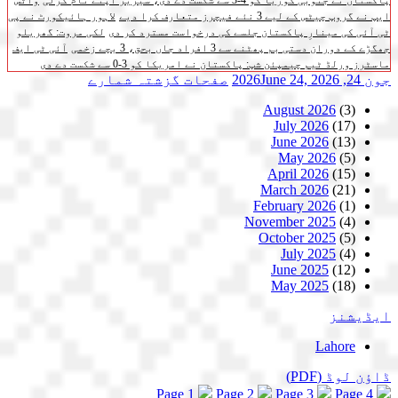
پاکستان نے جنوبی کوریا کو 4-3 سے شکست دے دی، سیریز اپنے نام کرلی
واٹس
ایپ نے گروپ چیٹس کے لیے 3 نئے فیچرز متعارف کرا دیے
لاہور ہائیکورٹ نے پی
ٹی آئی کی مینارِ پاکستان جلسے کی درخواست مسترد کر دی
لکی مروت: گھریلو
جھگڑے کے دوران دستی بم پھٹنے سے 3 افراد جاں بحق، 3 بچے زخمی
آئی ٹی ایف
ماسٹرز ورلڈ ٹیم چیمپئن شپ: پاکستان نے امریکا کو 3-0 سے شکست دے دی
جون 24, 2026
June 24, 2026
صفحات
گزشتہ شمارے
August 2026
(3)
July 2026
(17)
June 2026
(13)
May 2026
(5)
April 2026
(15)
March 2026
(21)
February 2026
(1)
November 2025
(4)
October 2025
(5)
July 2025
(4)
June 2025
(12)
May 2025
(18)
ایڈیشنز
Lahore
ڈاؤن لوڈ
(PDF)
Page 1
Page 2
Page 3
Page 4