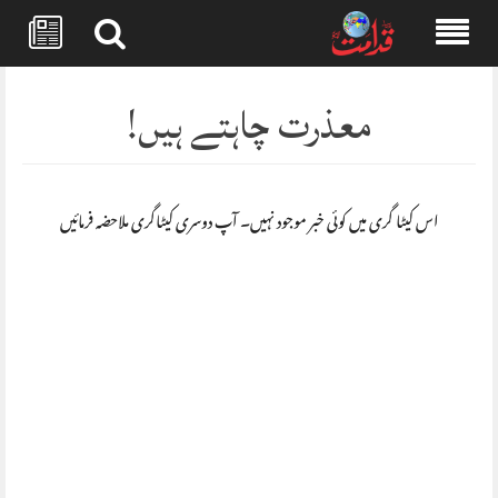
Skip
to
معذرت چاہتے ہیں!
content
اس کیٹا گری میں کوئی خبر موجود نہیں۔ آپ دوسری کیٹاگری ملاحضہ فرمائیں