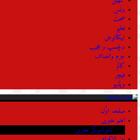
کھیل
بزنس
صحت
تعلیم
ٹیکنالوجی
دلچسپ و عجیب
جرم وانصاف
کالم
فیچر
ویڈیو
صفحہ اوّل
اہم خبریں
شہرشہرکی خبریں
بین الاقوامی