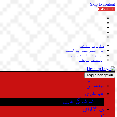
Skip to content
E-PAPER
کاپی رائٹس
پرائیویسی پالیسی
ہمارے بارے میں
ہم سے رابطہ
Toggle navigation
صفحہ اوّل
اہم خبریں
شہرشہرکی خبریں
بین الاقوامی