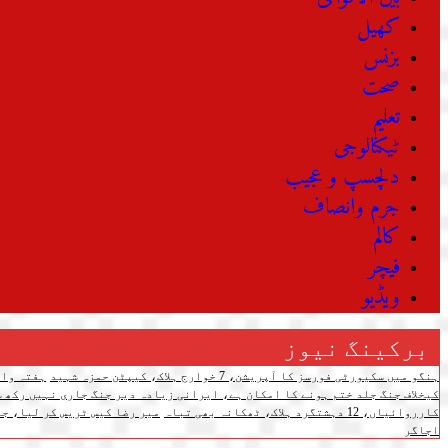
کھیل
بزنس
صحت
تعلیم
ٹیکنالوجی
دلچسپ و عجیب
جرم وانصاف
کالم
فیچر
ویڈیو
برکینگ نیوز
ہنگو میں سکیورٹی فورسز کا آپریشن، 7 خوارج ہلاک، کیپٹن حمزہ شہید
ہفتہ وار مہنگائی 
کیخلاف جنگ جلد ختم ہونے کا امکان ہے، ایرانی زیادہ دیر جنگ جاری نہیں رکھ س
کارروائیاں، 12 دہشتگرد ہلاک، ٹھکانہ بھی تباہ
میر رضا کیس ٹریس کر لیا، جل
اجاگر