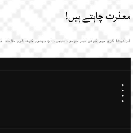
معذرت چاہتے ہیں!
اس کیٹا گری میں کوئی خبر موجود نہیں۔ آپ دوسری کیٹاگری ملاحضہ ف