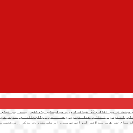
میں اضافہ، 20 اشیائے ضروریہ کی قیمتیں بڑھ گئیں
پہلے اپنی لیگ، پ
کیں گے: ٹرمپ
ایک ملک پر حملہ تینوں پر حملہ تصور ہوگا، پاکستان، سعودی عرب
د تمام حقائق سامنے لائیں گے، آئی جی سندھ
امریکی سفارتخانے کی زرعی شعبے می