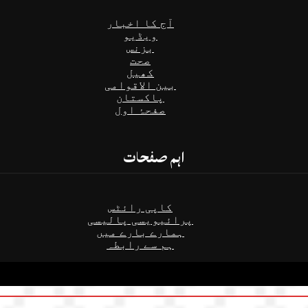
آج کا اخبار
ویڈیو
بزنس
صحت
کھیل
بین الاقوامی
پاکستان
صفحۂ اول
اہم صفحات
کاپی رائٹس
پرائیویسی پالیسی
ہمارے بارے میں
ہم سے رابطہ