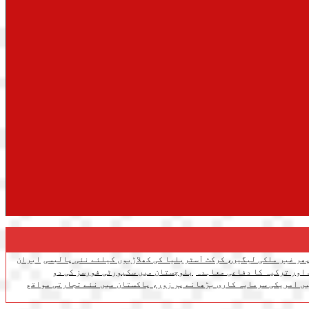
ھر غیر ملکی لیگیں، کرکٹ آسٹریلیا کی کھلاڑیوں کیلئے نئی پالیسی
ایران
 اور ترکیہ کا دفاعی معاہدہ
بلوچستان میں سکیورٹی فورسز کی دو
ں امریکی سرمایہ کاری بڑھانے پر زور، پاکستان میں نئے تجارتی مواقع