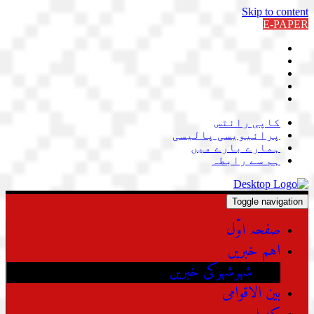
Skip to content
E-PAPER
کاپی رائٹس
پرائیویسی پالیسی
ہمارے بارے میں
ہم سے رابطہ
Toggle navigation
صفحہ اوّل
اہم خبریں
شہرشہرکی خبریں
بین الاقوامی