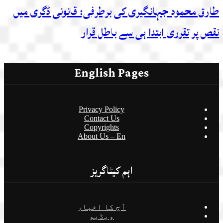
طارق محمود جہانگیری کی برطرفی: قانونی ڈگری میں
نقص پر تقرری ابتدا ہی سے باطل قرار
English Pages
Privacy Policy
Contact Us
Copyrights
About Us – En
اہم کیٹاگریز
آج کا اخبار
ویڈیو