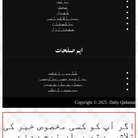
بزنس
صحت
کھیل
بین الاقوامی
پاکستان
صفحۂ اول
اہم صفحات
کاپی رائٹس
پرائیویسی پالیسی
ہمارے بارے میں
ہم سے رابطہ
Copyright © 2025. Daily Qadamat
اگر آپ کو کسی مخصوص خبر کی
تلاش ہے تو یہاں نیچے دئے