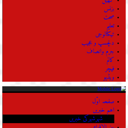
کھیل
بزنس
صحت
تعلیم
ٹیکنالوجی
دلچسپ و عجیب
جرم وانصاف
کالم
فیچر
ویڈیو
صفحہ اوّل
اہم خبریں
شہرشہرکی خبریں
بین الاقوامی