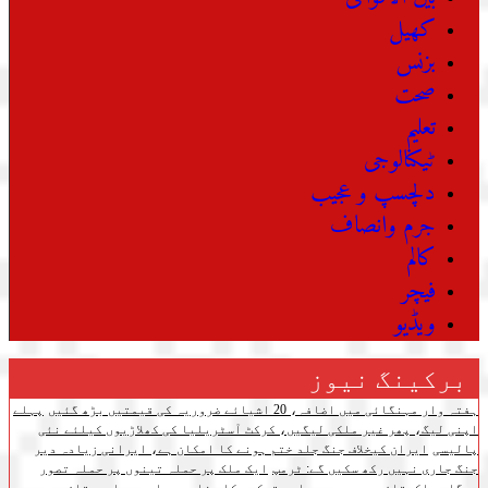
کھیل
بزنس
صحت
تعلیم
ٹیکنالوجی
دلچسپ و عجیب
جرم وانصاف
کالم
فیچر
ویڈیو
برکینگ نیوز
ہفتہ وار مہنگائی میں اضافہ، 20 اشیائے ضروریہ کی قیمتیں بڑھ گئیں
پہلے
اپنی لیگ، پھر غیر ملکی لیگیں، کرکٹ آسٹریلیا کی کھلاڑیوں کیلئے نئی
پالیسی
ایران کیخلاف جنگ جلد ختم ہونے کا امکان ہے، ایرانی زیادہ دیر
جنگ جاری نہیں رکھ سکیں گے: ٹرمپ
ایک ملک پر حملہ تینوں پر حملہ تصور