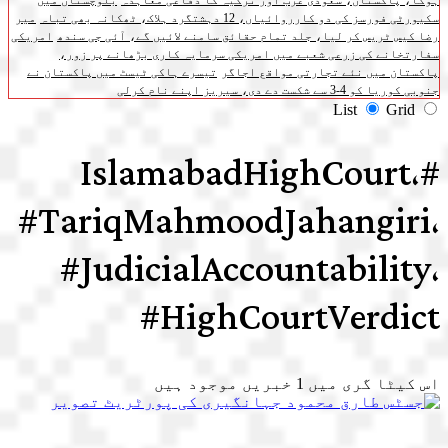
ہوگا، پاکستان، سعودی عرب اور ترکیہ کا دفاعی معاہدہ
بلوچستان میں
سکیورٹی فورسز کی دو کارروائیاں، 12 دہشتگرد ہلاک، ٹھکانہ بھی تباہ
میر
رضا کیس ٹریس کر لیا، جلد تمام حقائق سامنے لائیں گے، آئی جی سندھ
امریکی
سفارتخانے کی زرعی شعبے میں امریکی سرمایہ کاری بڑھانے پر زور،
پاکستان میں نئے تجارتی مواقع اجاگر
تیسرے ہاکی ٹیسٹ میں پاکستان نے
جنوبی کوریا کو 4-3 سے شکست دے دی، سیریز اپنے نام کرلی
List
Grid
#IslamabadHighCourt،
#TariqMahmoodJahangiri،
#JudicialAccountability،
#HighCourtVerdict
اس کیٹا گری میں
1
خبریں موجود ہیں