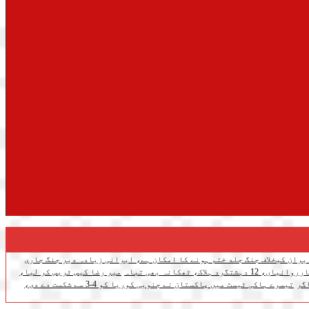
یران کیخلاف جنگ جلد ختم ہونے کا امکان ہے، ایرانی زیادہ دیر جنگ جاری
اک، ٹھکانہ بھی تباہ
میر رضا کیس ٹریس کر لیا،
گر
تیسرے ہاکی ٹیسٹ میں پاکستان نے جنوبی کوریا کو 4-3 سے شکست دے دی،