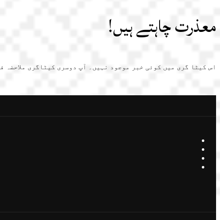
معذرت چاہتے ہیں!
اس کیٹا گری میں کوئی خبر موجود نہیں۔ آپ دوسری کیٹاگری ملاحضہ ف