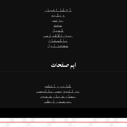
آج کا اخبار
ویڈیو
بزنس
صحت
کھیل
بین الاقوامی
پاکستان
صفحۂ اول
اہم صفحات
کاپی رائٹس
پرائیویسی پالیسی
ہمارے بارے میں
ہم سے رابطہ