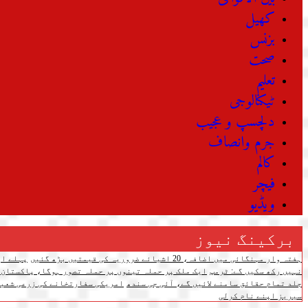
کھیل
بزنس
صحت
تعلیم
ٹیکنالوجی
دلچسپ و عجیب
جرم وانصاف
کالم
فیچر
ویڈیو
برکینگ نیوز
ہفتہ وار مہنگائی میں اضافہ، 20 اشیائے ضروریہ کی قیمتیں بڑھ گئیں
پہلے اپ
نہیں رکھ سکیں گے: ٹرمپ
ایک ملک پر حملہ تینوں پر حملہ تصور ہوگا، پاکستان،
جلد تمام حقائق سامنے لائیں گے، آئی جی سندھ
امریکی سفارتخانے کی زرعی شعبے
سیریز اپنے نام کرلی