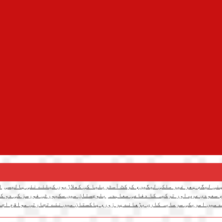
نی لیگ، پھر غیر ملکی لیگیں، کرکٹ آسٹریلیا کی کھلاڑیوں کیلئے نئی پالیسی
ا
 سعودی عرب اور ترکیہ کا دفاعی معاہدہ
بلوچستان میں سکیورٹی فورسز کی دو کارروائیاں، 12 دہشتگرد ہل
 میں امریکی سرمایہ کاری بڑھانے پر زور، پاکستان میں نئے تجارتی مواقع اجا