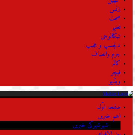
کھیل
بزنس
صحت
تعلیم
ٹیکنالوجی
دلچسپ و عجیب
جرم وانصاف
کالم
فیچر
ویڈیو
صفحہ اوّل
اہم خبریں
شہرشہرکی خبریں
بین الاقوامی