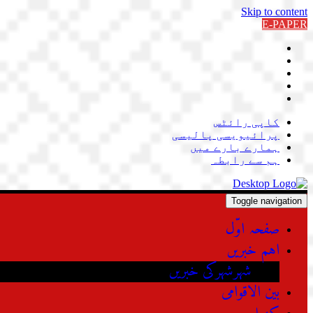
Skip to content
E-PAPER
کاپی رائٹس
پرائیویسی پالیسی
ہمارے بارے میں
ہم سے رابطہ
Toggle navigation
صفحہ اوّل
اہم خبریں
شہرشہرکی خبریں
بین الاقوامی