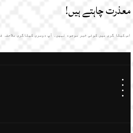
معذرت چاہتے ہیں!
اس کیٹا گری میں کوئی خبر موجود نہیں۔ آپ دوسری کیٹاگری ملاحضہ ف