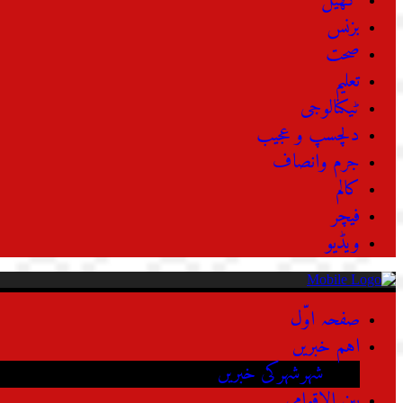
کھیل
بزنس
صحت
تعلیم
ٹیکنالوجی
دلچسپ و عجیب
جرم وانصاف
کالم
فیچر
ویڈیو
صفحہ اوّل
اہم خبریں
شہرشہرکی خبریں
بین الاقوامی