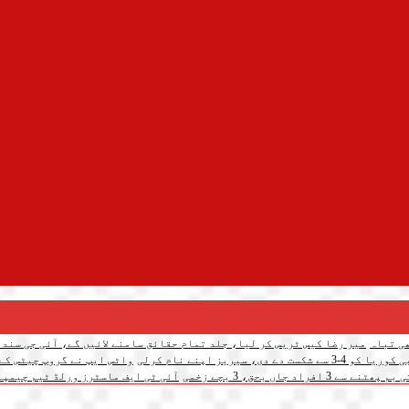
میر رضا کیس ٹریس کر لیا، جلد تمام حقائق سامنے لائیں گے، آئی جی سندھ
 سیریز اپنے نام کرلی
واٹس ایپ نے گروپ چیٹس کے لیے 3 نئے فیچرز متعار
د جاں بحق، 3 بچے زخمی
آئی ٹی ایف ماسٹرز ورلڈ ٹیم چیمپئن شپ: پاکس