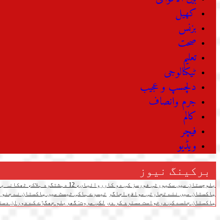
کھیل
بزنس
صحت
تعلیم
ٹیکنالوجی
دلچسپ و عجیب
جرم وانصاف
کالم
فیچر
ویڈیو
برکینگ نیوز
بلوچستان میں سکیورٹی فورسز کی دو کارروائیاں، 12 دہشتگرد ہلاک، ٹھکانہ بھی تباہ
پاکستان میں نئے تجارتی مواقع اجاگر
تیسرے ہاکی ٹیسٹ میں پاکستان نے جنوبی کوریا کو 4-3 سے شکست دے دی،
پاکستان جلسے کی درخواست مسترد کر دی
لکی مروت: گھریلو جھگڑے کے دوران دستی بم پھٹنے سے 3 افرا