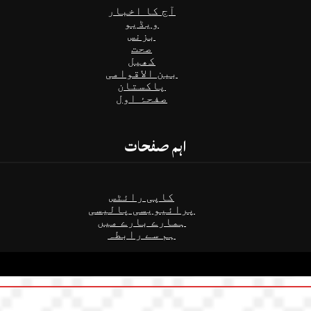
آج کا اخبار
ویڈیو
بزنس
صحت
کھیل
بین الاقوامی
پاکستان
صفحۂ اول
اہم صفحات
کاپی رائٹس
پرائیویسی پالیسی
ہمارے بارے میں
ہم سے رابطہ