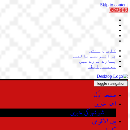
Skip to content
E-PAPER
کاپی رائٹس
پرائیویسی پالیسی
ہمارے بارے میں
ہم سے رابطہ
Toggle navigation
صفحہ اوّل
اہم خبریں
شہرشہرکی خبریں
بین الاقوامی