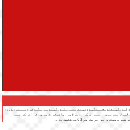
امریکی سفارتخانے کی زرعی شعبے میں امریکی سرمایہ کاری بڑھانے پر زور،
ف کرا دیے
لاہور ہائیکورٹ نے پی ٹی آئی کی مینارِ
تان نے امریکا کو 3-0 سے شکست دے دی