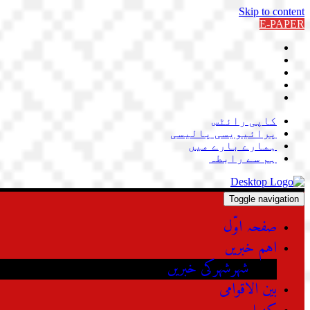
Skip to content
E-PAPER
کاپی رائٹس
پرائیویسی پالیسی
ہمارے بارے میں
ہم سے رابطہ
Toggle navigation
صفحہ اوّل
اہم خبریں
شہرشہرکی خبریں
بین الاقوامی