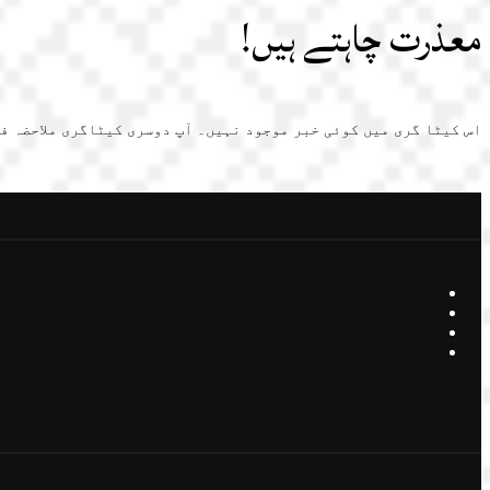
معذرت چاہتے ہیں!
اس کیٹا گری میں کوئی خبر موجود نہیں۔ آپ دوسری کیٹاگری ملاحضہ ف