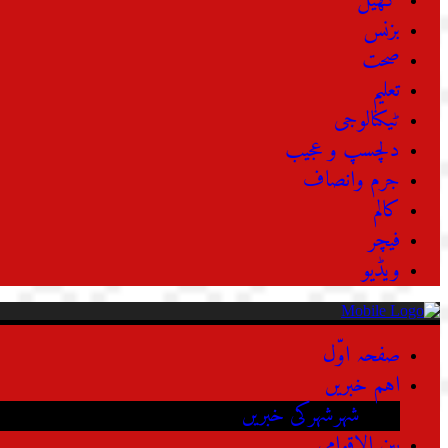
کھیل
بزنس
صحت
تعلیم
ٹیکنالوجی
دلچسپ و عجیب
جرم وانصاف
کالم
فیچر
ویڈیو
صفحہ اوّل
اہم خبریں
شہرشہرکی خبریں
بین الاقوامی