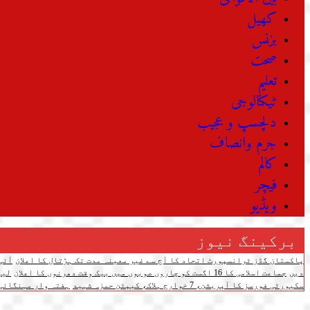
کھیل
بزنس
صحت
تعلیم
ٹیکنالوجی
دلچسپ و عجیب
جرم وانصاف
کالم
فیچر
ویڈیو
برکینگ نیوز
پاکستان گڈز ٹرانسپورٹ اتحاد کا آج سے غیر معینہ مدت تک ہڑتال کا اعلان
آئی
دیں
جماعت اسلامی کا 16 اگست کو چاروں صوبوں میں بیک وقت دھرنوں کا اعلان
لیونل م
سکیورٹی فورسز کا آپریشن، 7 خوارج ہلاک، کیپٹن حمزہ شہید
ہفتہ وار مہنگائی میں اضافہ، 20 اشیائے