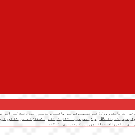
 ٹی ایف ماسٹرز ورلڈ ٹیم چیمپئن شپ میں پاکستان نے سلور میڈل جیت لیا
یسی کے والد 68 برس کی عمر میں انتقال کر گئے
پاکستان نے امریکا اور ایرا
 ضروریہ کی قیمتیں بڑھ گئیں