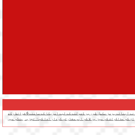
ایران نے آبنائے ہرمز مکمل طور پر کھولنے کے لیے امریکا کے سامنے 6 شرائط رکھ
ن کو مذاکرات کی میز پر لا کر اہم سفارتی کردار ادا کیا: تجزیہ
ہنگو میں