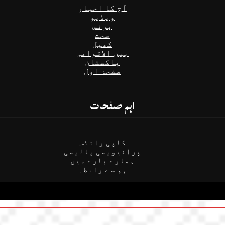
آج کا اخبار
ویڈیو
بزنس
صحت
کھیل
بین الاقوامی
پاکستان
صفحۂ اول
اہم صفحات
کاپی رائٹس
پرائیویسی پالیسی
ہمارے بارے میں
ہم سے رابطہ