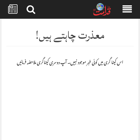
Skip
to
معذرت چاہتے ہیں!
content
اس کیٹا گری میں کوئی خبر موجود نہیں۔ آپ دوسری کیٹاگری ملاحضہ فرمائیں