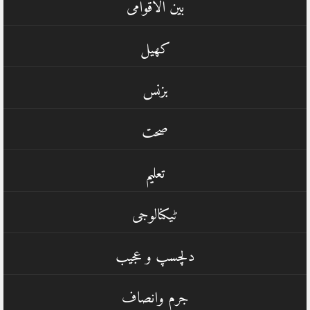
بین الاقوامی
کھیل
بزنس
صحت
تعلیم
ٹیکنالوجی
دلچسپ و عجیب
جرم وانصاف