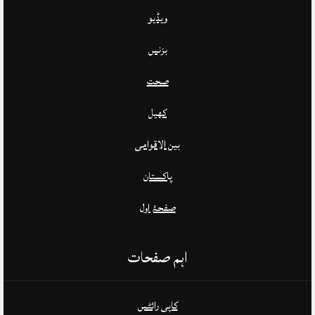
ویڈیو
بزنس
صحت
کھیل
بین الاقوامی
پاکستان
صفحۂ اول
اہم صفحات
کاپی رائٹس