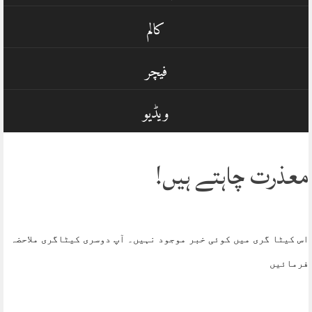
کالم
فیچر
ویڈیو
معذرت چاہتے ہیں!
اس کیٹا گری میں کوئی خبر موجود نہیں۔ آپ دوسری کیٹاگری ملاحضہ
فرمائیں