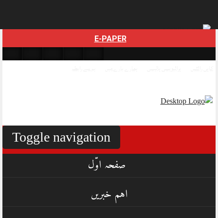
Skip
E-PAPER
to
content
کاپی رائٹس
پرائیویسی پالیسی
ہمارے بارے میں
ہم سے رابطہ
Toggle navigation
صفحہ اوّل
اہم خبریں