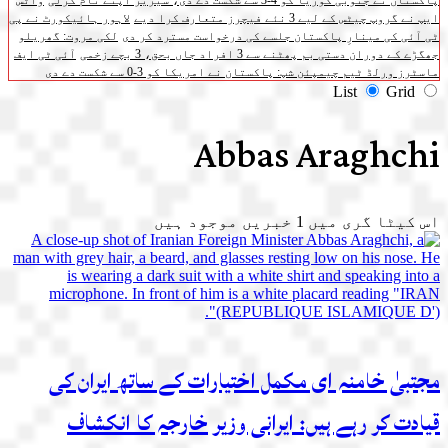
پاکستان نے جنوبی کوریا کو 4-3 سے شکست دے دی، سیریز اپنے نام کرلی
واٹس
ایپ نے گروپ چیٹس کے لیے 3 نئے فیچرز متعارف کرا دیے
لاہور ہائیکورٹ نے پی
ٹی آئی کی مینارِ پاکستان جلسے کی درخواست مسترد کر دی
لکی مروت: گھریلو
جھگڑے کے دوران دستی بم پھٹنے سے 3 افراد جاں بحق، 3 بچے زخمی
آئی ٹی ایف
ماسٹرز ورلڈ ٹیم چیمپئن شپ: پاکستان نے امریکا کو 3-0 سے شکست دے دی
List
Grid
Abbas Araghchi
اس کیٹا گری میں
1
خبریں موجود ہیں
مجتبیٰ خامنہ ای مکمل اختیارات کے ساتھ ایران کی
قیادت کر رہے ہیں: ایرانی وزیر خارجہ کا انکشاف