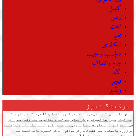
کھیل
بزنس
صحت
تعلیم
ٹیکنالوجی
دلچسپ و عجیب
جرم وانصاف
کالم
فیچر
ویڈیو
برکینگ نیوز
بلوچستان میں سکیورٹی فورسز کی دو کارروائیاں، 12 دہشتگرد ہلاک، ٹھکانہ
بھی تباہ
میر رضا کیس ٹریس کر لیا، جلد تمام حقائق سامنے لائیں گے، آئی
جی سندھ
امریکی سفارتخانے کی زرعی شعبے میں امریکی سرمایہ کاری بڑھانے
پر زور، پاکستان میں نئے تجارتی مواقع اجاگر
تیسرے ہاکی ٹیسٹ میں