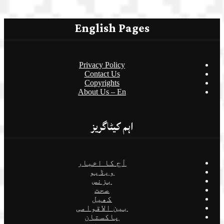
English Pages
Privacy Policy
Contact Us
Copyrights
About Us – En
اہم کیٹاگریز
آج کا اخبار
ویڈیو
بزنس
صحت
کھیل
بین الاقوامی
پاکستان