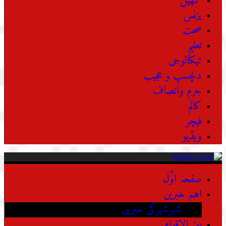
کھیل
بزنس
صحت
تعلیم
ٹیکنالوجی
دلچسپ و عجیب
جرم وانصاف
کالم
فیچر
ویڈیو
صفحہ اوّل
اہم خبریں
شہرشہرکی خبریں
بین الاقوامی