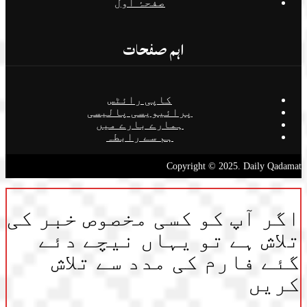
صفحۂ اول
اہم صفحات
کاپی رائٹس
پرائیویسی پالیسی
ہمارے بارے میں
ہم سے رابطہ
Copyright © 2025. Daily Qadamat
اگر آپ کو کسی مخصوص خبر کی
تلاش ہے تو یہاں نیچے دئے
گئے فارم کی مدد سے تلاش
کریں