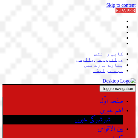
Skip to content
E-PAPER
کاپی رائٹس
پرائیویسی پالیسی
ہمارے بارے میں
ہم سے رابطہ
Toggle navigation
صفحہ اوّل
اہم خبریں
شہرشہرکی خبریں
بین الاقوامی