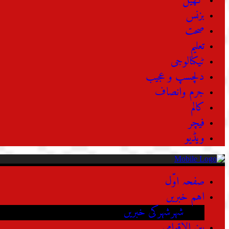
کھیل
بزنس
صحت
تعلیم
ٹیکنالوجی
دلچسپ و عجیب
جرم وانصاف
کالم
فیچر
ویڈیو
صفحہ اوّل
اہم خبریں
شہرشہرکی خبریں
بین الاقوامی