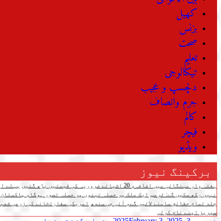
کھیل
بزنس
صحت
تعلیم
ٹیکنالوجی
دلچسپ و عجیب
جرم وانصاف
کالم
فیچر
ویڈیو
برکینگ نیوز
ہفتہ وار مہنگائی میں اضافہ، 20 اشیائے ضروریہ کی قیمتیں بڑھ گئیں
پہلے اپ
نہیں رکھ سکیں گے: ٹرمپ
ایک ملک پر حملہ تینوں پر حملہ تصور ہوگا، پاکستان،
جلد تمام حقائق سامنے لائیں گے، آئی جی سندھ
امریکی سفارتخانے کی زرعی شعبے
سیریز اپنے نام کرلی
فروری 3, 2025
February 3, 2025
صفحات
گزشتہ شمارے