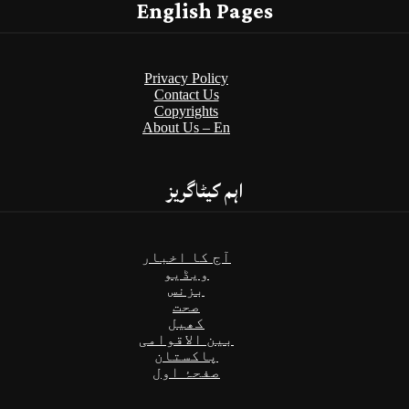
English Pages
Privacy Policy
Contact Us
Copyrights
About Us – En
اہم کیٹاگریز
آج کا اخبار
ویڈیو
بزنس
صحت
کھیل
بین الاقوامی
پاکستان
صفحۂ اول