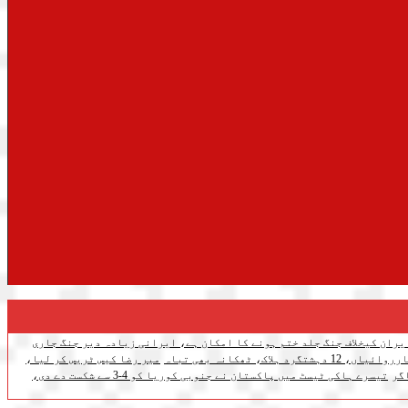
یران کیخلاف جنگ جلد ختم ہونے کا امکان ہے، ایرانی زیادہ دیر جنگ جاری
اک، ٹھکانہ بھی تباہ
میر رضا کیس ٹریس کر لیا،
گر
تیسرے ہاکی ٹیسٹ میں پاکستان نے جنوبی کوریا کو 4-3 سے شکست دے دی،