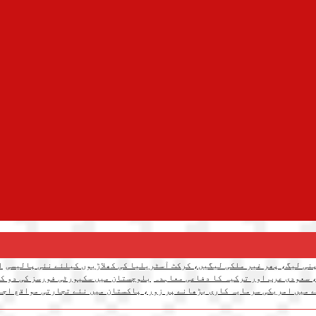
نی لیگ، پھر غیر ملکی لیگیں، کرکٹ آسٹریلیا کی کھلاڑیوں کیلئے نئی پالیسی
ا
 سعودی عرب اور ترکیہ کا دفاعی معاہدہ
بلوچستان میں سکیورٹی فورسز کی دو کارروائیاں، 12 دہشتگرد ہل
 میں امریکی سرمایہ کاری بڑھانے پر زور، پاکستان میں نئے تجارتی مواقع اجا