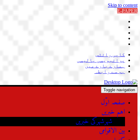
Skip to content
E-PAPER
کاپی رائٹس
پرائیویسی پالیسی
ہمارے بارے میں
ہم سے رابطہ
Toggle navigation
صفحہ اوّل
اہم خبریں
شہرشہرکی خبریں
بین الاقوامی