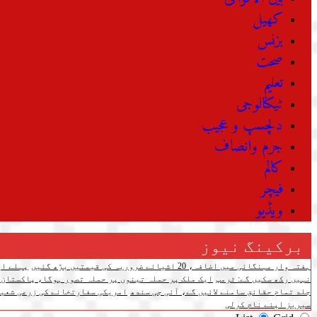
کھیل
بزنس
صحت
تعلیم
ٹیکنالوجی
دلچسپ و عجیب
جرم وانصاف
کالم
فیچر
ویڈیو
برکینگ نیوز
ہفتہ وار مہنگائی میں اضافہ، 20 اشیائے ضروریہ کی قیمتیں بڑھ گئیں
پہلے اپ
نہیں رکھ سکیں گے: ٹرمپ
ایک ملک پر حملہ تینوں پر حملہ تصور ہوگا، پاکستان،
جلد تمام حقائق سامنے لائیں گے، آئی جی سندھ
امریکی سفارتخانے کی زرعی شعبے
سیریز اپنے نام کرلی