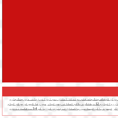
یران کیخلاف جنگ جلد ختم ہونے کا امکان ہے، ایرانی زیادہ دیر جنگ جاری
اک، ٹھکانہ بھی تباہ
میر رضا کیس ٹریس کر لیا،
گر
تیسرے ہاکی ٹیسٹ میں پاکستان نے جنوبی کوریا کو 4-3 سے شکست دے دی،