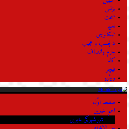
کھیل
بزنس
صحت
تعلیم
ٹیکنالوجی
دلچسپ و عجیب
جرم وانصاف
کالم
فیچر
ویڈیو
صفحہ اوّل
اہم خبریں
شہرشہرکی خبریں
بین الاقوامی