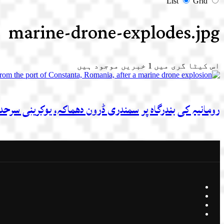
List
Grid
marine-drone-explodes.jpg
اس کیٹا گری میں
1
خبریں موجود ہیں
رومانیہ کی بندرگاہ پر سمندری ڈرون دھماکہ، یوکرینی سرحد کے قریب ہائی الرٹ: 5 روس