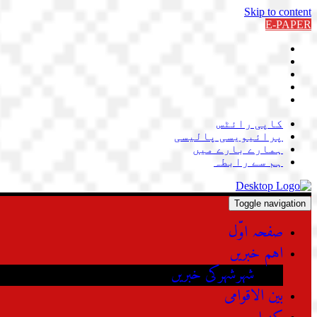
Skip to content
E-PAPER
کاپی رائٹس
پرائیویسی پالیسی
ہمارے بارے میں
ہم سے رابطہ
Toggle navigation
صفحہ اوّل
اہم خبریں
شہرشہرکی خبریں
بین الاقوامی