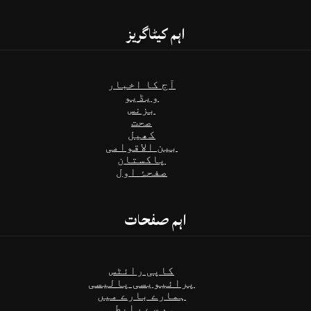
اہم کیٹاگریز
آج کا اخبار
ویڈیو
بزنس
صحت
کھیل
بین الاقوامی
پاکستان
صفحۂ اول
اہم صفحات
کاپی رائٹس
پرائیویسی پالیسی
ہمارے بارے میں
ہم سے رابطہ