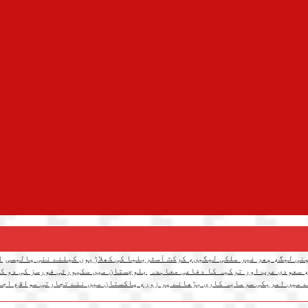
نی لیگ، پھر غیر ملکی لیگیں، کرکٹ آسٹریلیا کی کھلاڑیوں کیلئے نئی پالیسی
ا
 سعودی عرب اور ترکیہ کا دفاعی معاہدہ
بلوچستان میں سکیورٹی فورسز کی دو کارروائیاں، 12 دہشتگرد ہل
 میں امریکی سرمایہ کاری بڑھانے پر زور، پاکستان میں نئے تجارتی مواقع اجا