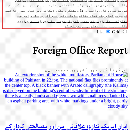
نہیں رکھ سکیں گے: ٹرمپ
ایک ملک پر حملہ تینوں پر حملہ تصور ہوگا،
پاکستان، سعودی عرب اور ترکیہ کا دفاعی معاہدہ
بلوچستان میں سکیورٹی
فورسز کی دو کارروائیاں، 12 دہشتگرد ہلاک، ٹھکانہ بھی تباہ
میر رضا کیس
ٹریس کر لیا، جلد تمام حقائق سامنے لائیں گے، آئی جی سندھ
امریکی
سفارتخانے کی زرعی شعبے میں امریکی سرمایہ کاری بڑھانے پر زور،
پاکستان میں نئے تجارتی مواقع اجاگر
List
Grid
Foreign Office Report
اس کیٹا گری میں
1
خبریں موجود ہیں
ایران امریکہ تنازع: علاقائی امن اور مصالحتی کردار کے