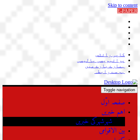
Skip to content
E-PAPER
کاپی رائٹس
پرائیویسی پالیسی
ہمارے بارے میں
ہم سے رابطہ
Toggle navigation
صفحہ اوّل
اہم خبریں
شہرشہرکی خبریں
بین الاقوامی