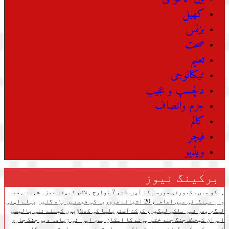
کھیل
بزنس
صحت
تعلیم
ٹیکنالوجی
دلچسپ و عجیب
جرم وانصاف
کالم
فیچر
ویڈیو
برکینگ نیوز
ہنگو میں سکیورٹی فورسز کا آپریشن، 7 خوارج ہلاک، کیپٹن حمزہ شہید
ہفتہ
وار مہنگائی میں اضافہ، 20 اشیائے ضروریہ کی قیمتیں بڑھ گئیں
پہلے اپنی
لیگ، پھر غیر ملکی لیگیں، کرکٹ آسٹریلیا کی کھلاڑیوں کیلئے نئی پالیسی
ایران کیخلاف جنگ جلد ختم ہونے کا امکان ہے، ایرانی زیادہ دیر جنگ جاری