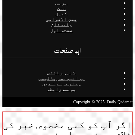
بزنس
صحت
کھیل
بین الاقوامی
پاکستان
صفحۂ اول
اہم صفحات
کاپی رائٹس
پرائیویسی پالیسی
ہمارے بارے میں
ہم سے رابطہ
Copyright © 2025. Daily Qadamat
اگر آپ کو کسی مخصوص خبر کی
تلاش ہے تو یہاں نیچے دئے