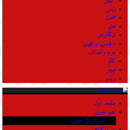
کھیل
بزنس
صحت
تعلیم
ٹیکنالوجی
دلچسپ و عجیب
جرم وانصاف
کالم
فیچر
ویڈیو
صفحہ اوّل
اہم خبریں
شہرشہرکی خبریں
بین الاقوامی