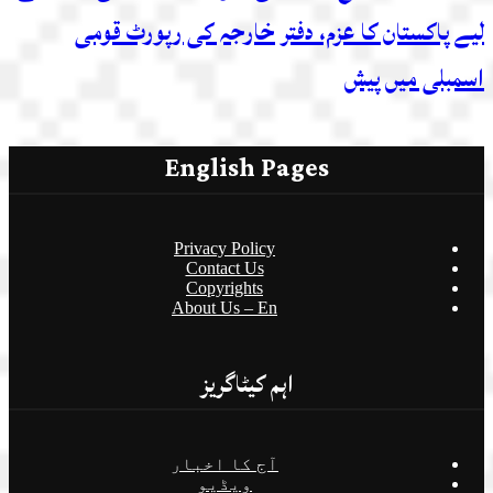
لیے پاکستان کا عزم، دفتر خارجہ کی رپورٹ قومی
اسمبلی میں پیش
English Pages
Privacy Policy
Contact Us
Copyrights
About Us – En
اہم کیٹاگریز
آج کا اخبار
ویڈیو