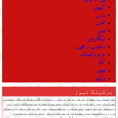
کھیل
بزنس
صحت
تعلیم
ٹیکنالوجی
دلچسپ و عجیب
جرم وانصاف
کالم
فیچر
ویڈیو
برکینگ نیوز
بلوچستان میں سکیورٹی فورسز کی دو کارروائیاں، 12 دہشتگرد ہلاک، ٹھکانہ
بھی تباہ
میر رضا کیس ٹریس کر لیا، جلد تمام حقائق سامنے لائیں گے، آئی
جی سندھ
امریکی سفارتخانے کی زرعی شعبے میں امریکی سرمایہ کاری بڑھانے
پر زور، پاکستان میں نئے تجارتی مواقع اجاگر
تیسرے ہاکی ٹیسٹ میں