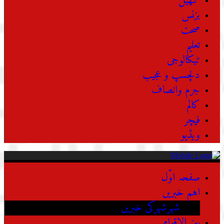
کھیل
بزنس
صحت
تعلیم
ٹیکنالوجی
دلچسپ و عجیب
جرم وانصاف
کالم
فیچر
ویڈیو
صفحہ اوّل
اہم خبریں
شہرشہرکی خبریں
بین الاقوامی