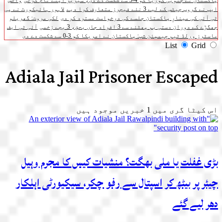
پاکستان نے جنوبی کوریا کو 4-3 سے شکست دے دی، سیریز اپنے نام کرلی
واٹس
ایپ نے گروپ چیٹس کے لیے 3 نئے فیچرز متعارف کرا دیے
لاہور ہائیکورٹ نے پی
ٹی آئی کی مینارِ پاکستان جلسے کی درخواست مسترد کر دی
لکی مروت: گھریلو
جھگڑے کے دوران دستی بم پھٹنے سے 3 افراد جاں بحق، 3 بچے زخمی
آئی ٹی ایف
ماسٹرز ورلڈ ٹیم چیمپئن شپ: پاکستان نے امریکا کو 3-0 سے شکست دے دی
List
Grid
Adiala Jail Prisoner Escaped
اس کیٹا گری میں
1
خبریں موجود ہیں
بڑی غفلت یا ملی بھگت؟ منشیات کیس کا مجرم وہیل
چیئر پر بیٹھ کر اسپتال سے رفو چکر، سیکیورٹی اہلکار
دھر لیے گئے