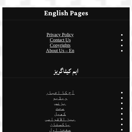
English Pages
Privacy Policy
Contact Us
Copyrights
About Us – En
اہم کیٹاگریز
آج کا اخبار
ویڈیو
بزنس
صحت
کھیل
بین الاقوامی
پاکستان
صفحۂ اول