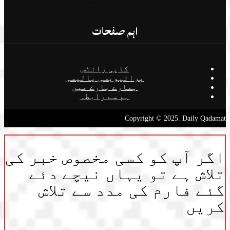
اہم صفحات
کاپی رائٹس
پرائیویسی پالیسی
ہمارے بارے میں
ہم سے رابطہ
Copyright © 2025. Daily Qadamat
اگر آپ کو کسی مخصوص خبر کی
تلاش ہے تو یہاں نیچے دئے
گئے فارم کی مدد سے تلاش
کریں