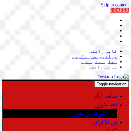
Skip to content
E-PAPER
کاپی رائٹس
پرائیویسی پالیسی
ہمارے بارے میں
ہم سے رابطہ
Toggle navigation
صفحہ اوّل
اہم خبریں
شہرشہرکی خبریں
بین الاقوامی