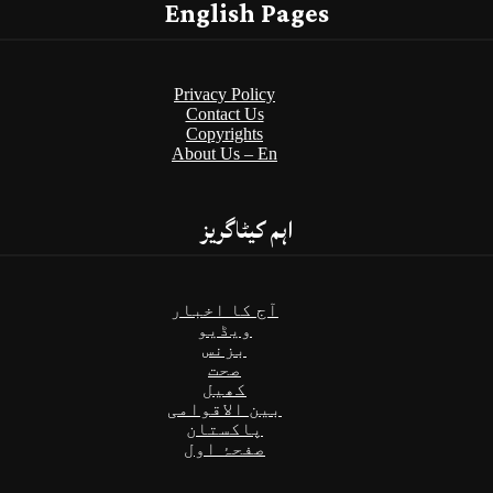
English Pages
Privacy Policy
Contact Us
Copyrights
About Us – En
اہم کیٹاگریز
آج کا اخبار
ویڈیو
بزنس
صحت
کھیل
بین الاقوامی
پاکستان
صفحۂ اول