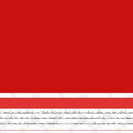
نی لیگ، پھر غیر ملکی لیگیں، کرکٹ آسٹریلیا کی کھلاڑیوں کیلئے نئی پالیسی
ا
 سعودی عرب اور ترکیہ کا دفاعی معاہدہ
بلوچستان میں سکیورٹی فورسز کی دو کارروائیاں، 12 دہشتگرد ہل
 میں امریکی سرمایہ کاری بڑھانے پر زور، پاکستان میں نئے تجارتی مواقع اجا