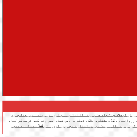
یران کیخلاف جنگ جلد ختم ہونے کا امکان ہے، ایرانی زیادہ دیر جنگ جاری
اک، ٹھکانہ بھی تباہ
میر رضا کیس ٹریس کر لیا،
گر
تیسرے ہاکی ٹیسٹ میں پاکستان نے جنوبی کوریا کو 4-3 سے شکست دے دی،