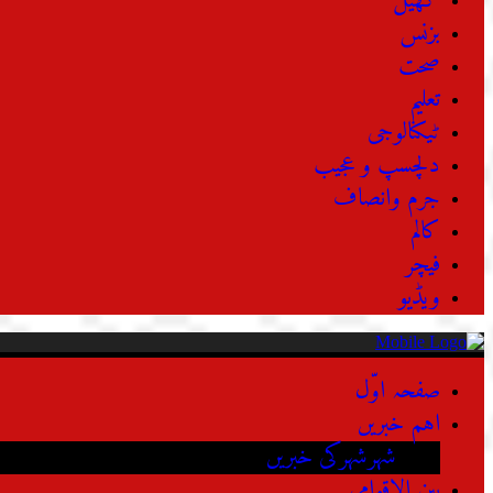
کھیل
بزنس
صحت
تعلیم
ٹیکنالوجی
دلچسپ و عجیب
جرم وانصاف
کالم
فیچر
ویڈیو
صفحہ اوّل
اہم خبریں
شہرشہرکی خبریں
بین الاقوامی