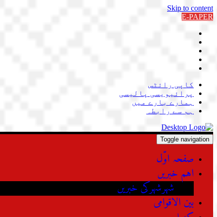
Skip to content
E-PAPER
کاپی رائٹس
پرائیویسی پالیسی
ہمارے بارے میں
ہم سے رابطہ
Toggle navigation
صفحہ اوّل
اہم خبریں
شہرشہرکی خبریں
بین الاقوامی