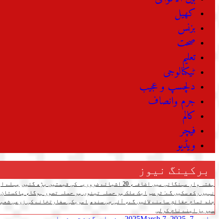
کھیل
بزنس
صحت
تعلیم
ٹیکنالوجی
دلچسپ و عجیب
جرم وانصاف
کالم
فیچر
ویڈیو
برکینگ نیوز
ہفتہ وار مہنگائی میں اضافہ، 20 اشیائے ضروریہ کی قیمتیں بڑھ گئیں
پہلے اپ
نہیں رکھ سکیں گے: ٹرمپ
ایک ملک پر حملہ تینوں پر حملہ تصور ہوگا، پاکستان،
جلد تمام حقائق سامنے لائیں گے، آئی جی سندھ
امریکی سفارتخانے کی زرعی شعبے
سیریز اپنے نام کرلی
مارچ 7, 2025
March 7, 2025
صفحات
گزشتہ شمارے