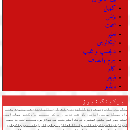
کھیل
بزنس
صحت
تعلیم
ٹیکنالوجی
دلچسپ و عجیب
جرم وانصاف
کالم
فیچر
ویڈیو
برکینگ نیوز
ہنگو میں سکیورٹی فورسز کا آپریشن، 7 خوارج ہلاک، کیپٹن حمزہ شہید
ہفتہ
وار مہنگائی میں اضافہ، 20 اشیائے ضروریہ کی قیمتیں بڑھ گئیں
پہلے اپنی
لیگ، پھر غیر ملکی لیگیں، کرکٹ آسٹریلیا کی کھلاڑیوں کیلئے نئی پالیسی
ایران کیخلاف جنگ جلد ختم ہونے کا امکان ہے، ایرانی زیادہ دیر جنگ جاری