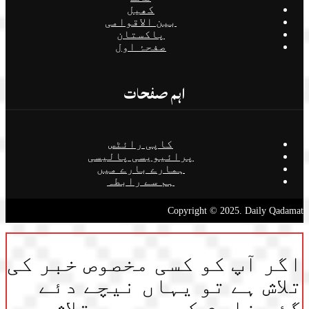
کھیل
بین الاقوامی
پاکستان
صفحۂ اول
اہم صفحات
کاپی رائٹس
پرائیویسی پالیسی
ہمارے بارے میں
ہم سے رابطہ
Copyright © 2025. Daily Qadamat
اگر آپ کو کسی مخصوص خبر کی
تلاش ہے تو یہاں نیچے دئے
گئے فارم کی مدد سے تلاش