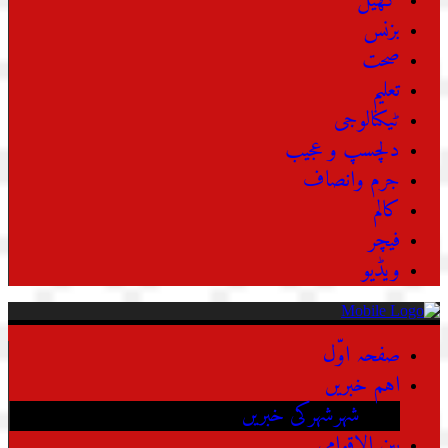
کھیل
بزنس
صحت
تعلیم
ٹیکنالوجی
دلچسپ و عجیب
جرم وانصاف
کالم
فیچر
ویڈیو
صفحہ اوّل
اہم خبریں
شہرشہرکی خبریں
بین الاقوامی