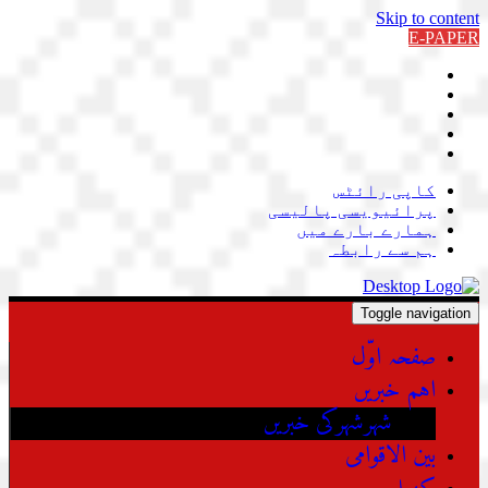
Skip to content
E-PAPER
کاپی رائٹس
پرائیویسی پالیسی
ہمارے بارے میں
ہم سے رابطہ
Toggle navigation
صفحہ اوّل
اہم خبریں
شہرشہرکی خبریں
بین الاقوامی