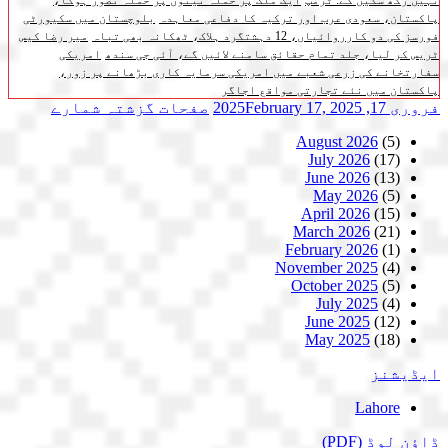
نہیں رکھ سکیں گے: ٹرمپ
ایک ملک پر حملہ تینوں پر حملہ تصور ہوگا،
پاکستان، سعودی عرب اور ترکیہ کا دفاعی معاہدہ
بلوچستان میں سکیورٹی
فورسز کی دو کارروائیاں، 12 دہشتگرد ہلاک، ٹھکانہ بھی تباہ
میر رضا کیس
ٹریس کر لیا، جلد تمام حقائق سامنے لائیں گے، آئی جی سندھ
امریکی
سفارتخانے کی زرعی شعبے میں امریکی سرمایہ کاری بڑھانے پر زور،
پاکستان میں نئے تجارتی مواقع اجاگر
فروری 17, 2025
February 17, 2025
صفحات
گزشتہ شمارے
August 2026
(5)
July 2026
(17)
June 2026
(13)
May 2026
(5)
April 2026
(15)
March 2026
(21)
February 2026
(1)
November 2025
(4)
October 2025
(5)
July 2025
(4)
June 2025
(12)
May 2025
(18)
ایڈیشنز
Lahore
ڈاؤن لوڈ
(PDF)