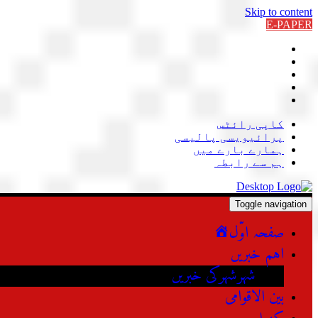
Skip to content
E-PAPER
کاپی رائٹس
پرائیویسی پالیسی
ہمارے بارے میں
ہم سے رابطہ
Toggle navigation
صفحہ اوّل
اہم خبریں
شہرشہرکی خبریں
بین الاقوامی