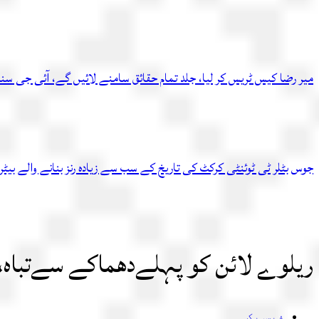
میر رضا کیس ٹریس کر لیا، جلد تمام حقائق سامنے لائیں گے، آئی جی سن
جوس بٹلر ٹی ٹوئنٹی کرکٹ کی تاریخ کے سب سے زیادہ رنز بنانے والے بیٹر
ریلوے لائن کو پہلےدھماکے سےتباہ،پ
فیس بک