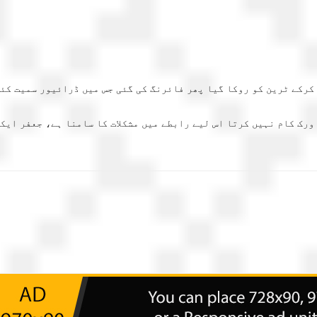
 کرکے ٹرین کو روکا گیا پھر فائرنگ کی گئی جس میں ڈرائیور سمیت کئ