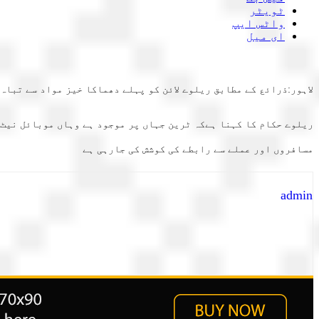
ٹویٹر
واٹس ایپ
ای میل
لاہور:ذرائع کے مطابق ریلوے لائن کو پہلے دھماکا خیز مواد سے تباہ
مسافروں اور عملے سے رابطے کی کوشش کی جارہی ہے
admin