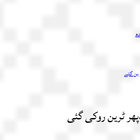
دھ
 بن گئے
ھر ٹرین روکی گئی