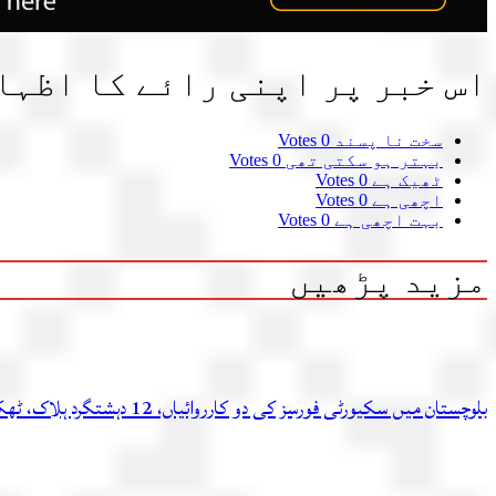
اس خبر پر اپنی رائے کا اظہا
سخت نا پسند
0 Votes
بہتر ہو سکتی تھی
0 Votes
ٹھیک ہے
0 Votes
اچھی ہے
0 Votes
بہت اچھی ہے
0 Votes
مزید پڑھیں
بلوچستان میں سکیورٹی فورسز کی دو کارروائیاں، 12 دہشتگرد ہلاک، ٹھکانہ بھی تباہ