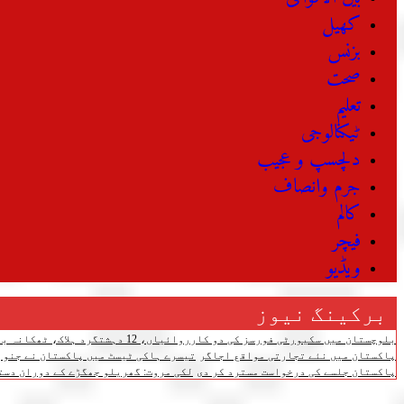
کھیل
بزنس
صحت
تعلیم
ٹیکنالوجی
دلچسپ و عجیب
جرم وانصاف
کالم
فیچر
ویڈیو
برکینگ نیوز
بلوچستان میں سکیورٹی فورسز کی دو کارروائیاں، 12 دہشتگرد ہلاک، ٹھکانہ بھی تباہ
پاکستان میں نئے تجارتی مواقع اجاگر
تیسرے ہاکی ٹیسٹ میں پاکستان نے جنوبی کوریا کو 4-3 سے شکست دے دی،
پاکستان جلسے کی درخواست مسترد کر دی
لکی مروت: گھریلو جھگڑے کے دوران دستی بم پھٹنے سے 3 افرا