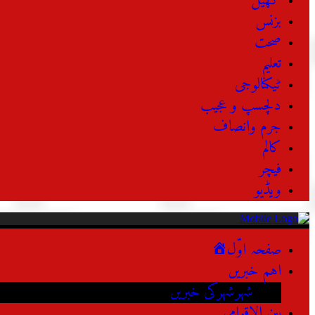
کھیل
بزنس
صحت
تعلیم
ٹیکنالوجی
دلچسپ و عجیب
جرم وانصاف
کالم
فیچر
ویڈیو
صفحہ اوّل
اہم خبریں
شہرشہرکی خبریں
بین الاقوامی