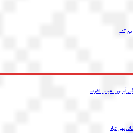
 بن گئے
ے آیا ہوں: عباس اشرف