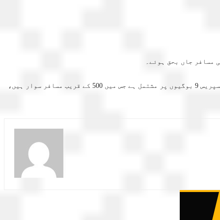
ی مسافر جاں بحق ہوئے۔
ریلوے حکام کا کہنا ہےکہ ٹرین جہاں پر موجود ہے وہاں موبائل نیٹ ورک کام نہیں کرتا اس لیے رابطے میں مشکلات کا سامنا ہے، جعفر ایکسپریس 9 بوگیوں پر مشتمل ہے جس میں 500 کے قریب مسافر سوار ہیں،