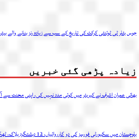
جوس بٹلر ٹی ٹوئنٹی کرکٹ کی تاریخ کے سب سے زیادہ رنز بنانے والے بیٹر
زیادہ پڑھی گئی خبریں
بھائی عمران اشرف نے کیریئر میں کوئی مدد نہیں کی، اپنی محنت سے آگ
بلوچستان میں سکیورٹی فورسز کی دو کارروائیاں، 12 دہشتگرد ہلاک، ٹھکانہ بھی تباہ