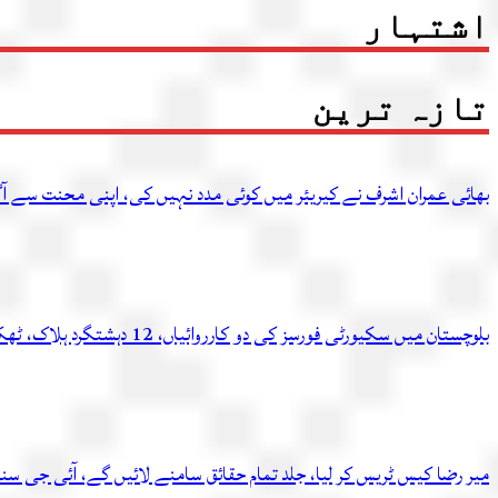
اشتہار
تازہ ترین
بھائی عمران اشرف نے کیریئر میں کوئی مدد نہیں کی، اپنی محنت سے آگ
بلوچستان میں سکیورٹی فورسز کی دو کارروائیاں، 12 دہشتگرد ہلاک، ٹھکانہ بھی تباہ
میر رضا کیس ٹریس کر لیا، جلد تمام حقائق سامنے لائیں گے، آئی جی سن