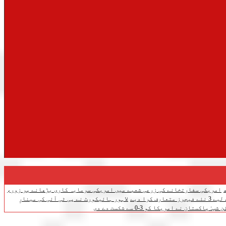
امریکی سفارتخانے کی زرعی شعبے میں امریکی سرمایہ کاری بڑھانے پر زور،
ف کرا دیے
لاہور ہائیکورٹ نے پی ٹی آئی کی مینارِ
تان نے امریکا کو 3-0 سے شکست دے دی