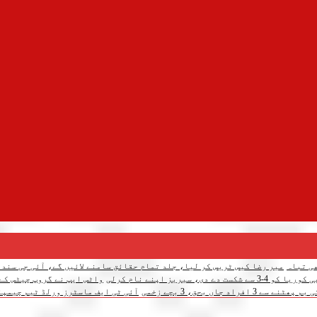
میر رضا کیس ٹریس کر لیا، جلد تمام حقائق سامنے لائیں گے، آئی جی سندھ
 سیریز اپنے نام کرلی
واٹس ایپ نے گروپ چیٹس کے لیے 3 نئے فیچرز متعار
د جاں بحق، 3 بچے زخمی
آئی ٹی ایف ماسٹرز ورلڈ ٹیم چیمپئن شپ: پاکس