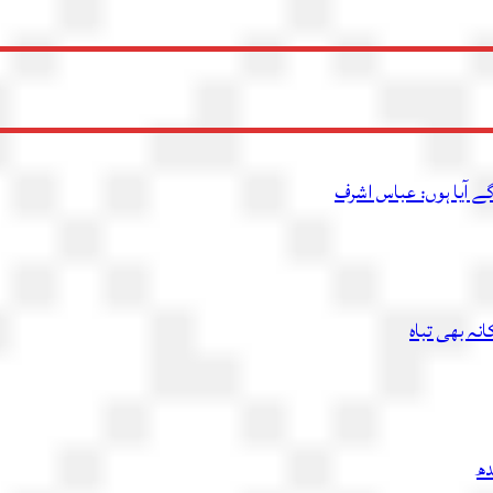
ے آیا ہوں: عباس اشرف
دھ