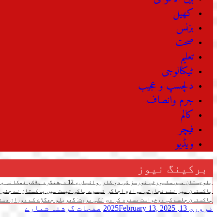
کھیل
بزنس
صحت
تعلیم
ٹیکنالوجی
دلچسپ و عجیب
جرم وانصاف
کالم
فیچر
ویڈیو
برکینگ نیوز
بلوچستان میں سکیورٹی فورسز کی دو کارروائیاں، 12 دہشتگرد ہلاک، ٹھکانہ بھی تباہ
پاکستان میں نئے تجارتی مواقع اجاگر
تیسرے ہاکی ٹیسٹ میں پاکستان نے جنوبی کوریا کو 4-3 سے شکست دے دی،
پاکستان جلسے کی درخواست مسترد کر دی
لکی مروت: گھریلو جھگڑے کے دوران دستی بم پھٹنے سے 3 افرا
فروری 13, 2025
February 13, 2025
صفحات
گزشتہ شمارے