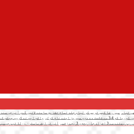
میر رضا کیس ٹریس کر لیا، جلد تمام حقائق سامنے لائیں گے، آئی جی سندھ
 سیریز اپنے نام کرلی
واٹس ایپ نے گروپ چیٹس کے لیے 3 نئے فیچرز متعار
د جاں بحق، 3 بچے زخمی
آئی ٹی ایف ماسٹرز ورلڈ ٹیم چیمپئن شپ: پاکس