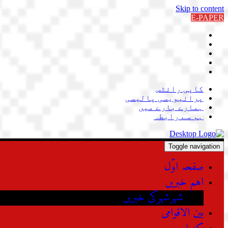
Skip to content
E-PAPER
کاپی رائٹس
پرائیویسی پالیسی
ہمارے بارے میں
ہم سے رابطہ
Toggle navigation
صفحہ اوّل
اہم خبریں
شہرشہرکی خبریں
بین الاقوامی