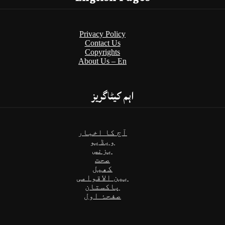
Privacy Policy
Contact Us
Copyrights
About Us – En
اہم کیٹاگریز
آج کا اخبار
ویڈیو
بزنس
صحت
کھیل
بین الاقوامی
پاکستان
صفحۂ اول