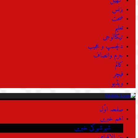
کھیل
بزنس
صحت
تعلیم
ٹیکنالوجی
دلچسپ و عجیب
جرم وانصاف
کالم
فیچر
ویڈیو
صفحہ اوّل
اہم خبریں
شہرشہرکی خبریں
بین الاقوامی