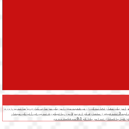
امریکی سفارتخانے کی زرعی شعبے میں امریکی سرمایہ کاری بڑھانے پر زور،
ف کرا دیے
لاہور ہائیکورٹ نے پی ٹی آئی کی مینارِ
تان نے امریکا کو 3-0 سے شکست دے دی