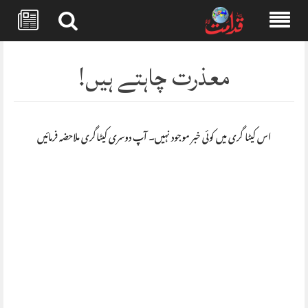
Skip
to
معذرت چاہتے ہیں!
content
اس کیٹا گری میں کوئی خبر موجود نہیں۔ آپ دوسری کیٹاگری ملاحضہ فرمائیں