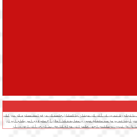
 ہائیکورٹ نے پی ٹی آئی کی مینارِ پاکستان جلسے کی درخواست مسترد کر دی
لکی
آبنائے ہرمز سے متعلق عبوری معاہدے کا اعلان آج متوقع، امریکا، ایران
ائل حل نہیں ہوسکتے، اچھی حکمرانی عوام کا حق ہے: ڈی جی آئی ایس پی آر