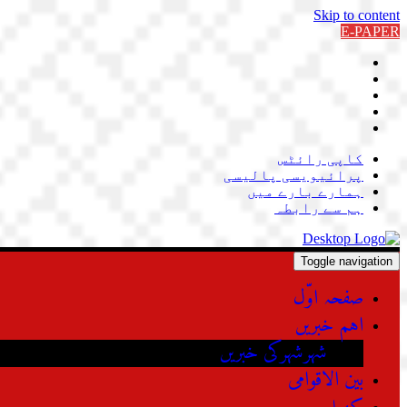
Skip to content
E-PAPER
کاپی رائٹس
پرائیویسی پالیسی
ہمارے بارے میں
ہم سے رابطہ
Toggle navigation
صفحہ اوّل
اہم خبریں
شہرشہرکی خبریں
بین الاقوامی