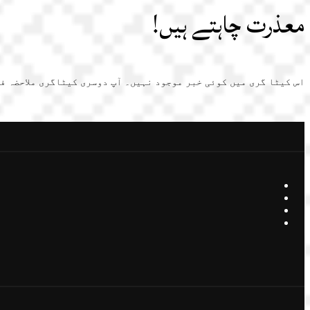
معذرت چاہتے ہیں!
اس کیٹا گری میں کوئی خبر موجود نہیں۔ آپ دوسری کیٹاگری ملاحضہ ف