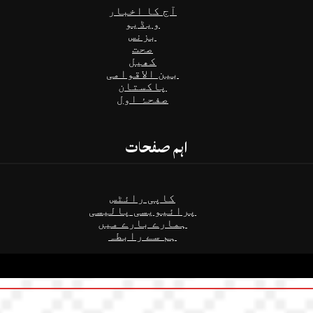
آج کا اخبار
ویڈیو
بزنس
صحت
کھیل
بین الاقوامی
پاکستان
صفحۂ اول
اہم صفحات
کاپی رائٹس
پرائیویسی پالیسی
ہمارے بارے میں
ہم سے رابطہ