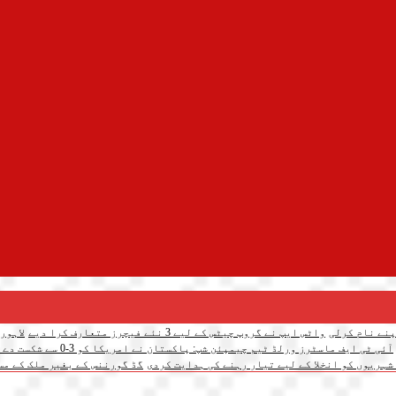
واٹس ایپ نے گروپ چیٹس کے لیے 3 نئے فیچرز متعارف کرا دیے
لاہور
آئی ٹی ایف ماسٹرز ورلڈ ٹیم چیمپئن شپ: پاکستان نے امریکا کو 3-0 سے شکست دے دی
شہریوں کو انخلا کے لیے تیار رہنے کی ہدایت کردی
گڈ گورننس کے بغیر ملک کے مس