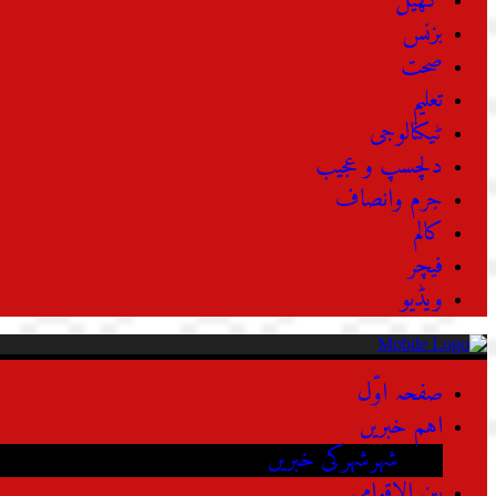
کھیل
بزنس
صحت
تعلیم
ٹیکنالوجی
دلچسپ و عجیب
جرم وانصاف
کالم
فیچر
ویڈیو
صفحہ اوّل
اہم خبریں
شہرشہرکی خبریں
بین الاقوامی