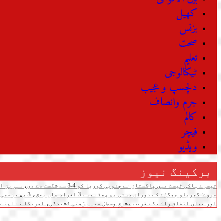
کھیل
بزنس
صحت
تعلیم
ٹیکنالوجی
دلچسپ و عجیب
جرم وانصاف
کالم
فیچر
ویڈیو
برکینگ نیوز
تیسرے ہاکی ٹیسٹ میں پاکستان نے جنوبی کوریا کو 4-3 سے شکست دے دی، سیریز اپنے نام کرلی
مروت: گھریلو جھگڑے کے دوران دستی بم پھٹنے سے 3 افراد جاں بحق، 3 بچے زخمی
اور عمان اتفاق رائے کے قریب
مشرقِ وسطیٰ میں بڑھتی کشیدگی، امریکا نے اپنے 