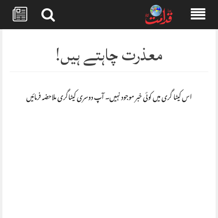
Skip
to
معذرت چاہتے ہیں!
content
اس کیٹا گری میں کوئی خبر موجود نہیں۔ آپ دوسری کیٹاگری ملاحضہ فرمائیں