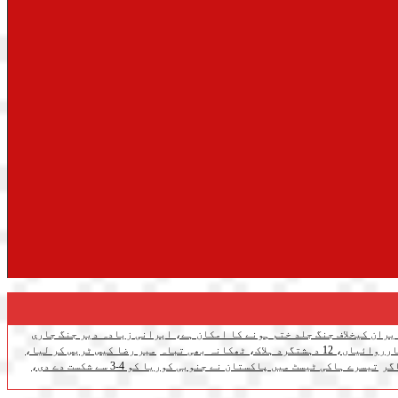
یران کیخلاف جنگ جلد ختم ہونے کا امکان ہے، ایرانی زیادہ دیر جنگ جاری
اک، ٹھکانہ بھی تباہ
میر رضا کیس ٹریس کر لیا،
گر
تیسرے ہاکی ٹیسٹ میں پاکستان نے جنوبی کوریا کو 4-3 سے شکست دے دی،