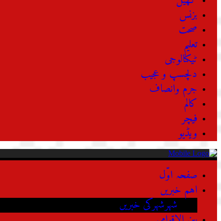
کھیل
بزنس
صحت
تعلیم
ٹیکنالوجی
دلچسپ و عجیب
جرم وانصاف
کالم
فیچر
ویڈیو
صفحہ اوّل
اہم خبریں
شہرشہرکی خبریں
بین الاقوامی