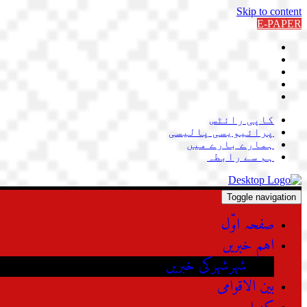
Skip to content
E-PAPER
کاپی رائٹس
پرائیویسی پالیسی
ہمارے بارے میں
ہم سے رابطہ
Toggle navigation
صفحہ اوّل
اہم خبریں
شہرشہرکی خبریں
بین الاقوامی