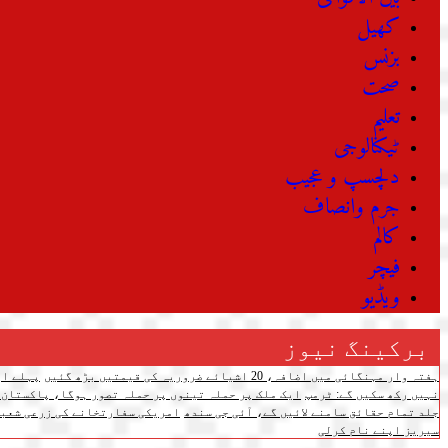
کھیل
بزنس
صحت
تعلیم
ٹیکنالوجی
دلچسپ و عجیب
جرم وانصاف
کالم
فیچر
ویڈیو
برکینگ نیوز
ہفتہ وار مہنگائی میں اضافہ، 20 اشیائے ضروریہ کی قیمتیں بڑھ گئیں
پہلے اپ
نہیں رکھ سکیں گے: ٹرمپ
ایک ملک پر حملہ تینوں پر حملہ تصور ہوگا، پاکستان،
جلد تمام حقائق سامنے لائیں گے، آئی جی سندھ
امریکی سفارتخانے کی زرعی شعبے
سیریز اپنے نام کرلی