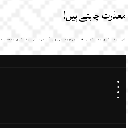
معذرت چاہتے ہیں!
اس کیٹا گری میں کوئی خبر موجود نہیں۔ آپ دوسری کیٹاگری ملاحضہ ف