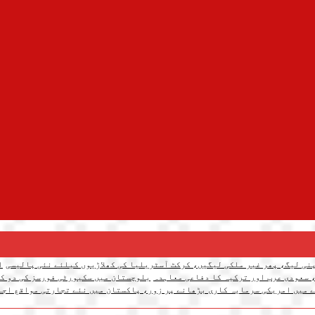
نی لیگ، پھر غیر ملکی لیگیں، کرکٹ آسٹریلیا کی کھلاڑیوں کیلئے نئی پالیسی
ا
 سعودی عرب اور ترکیہ کا دفاعی معاہدہ
بلوچستان میں سکیورٹی فورسز کی دو کارروائیاں، 12 دہشتگرد ہل
 میں امریکی سرمایہ کاری بڑھانے پر زور، پاکستان میں نئے تجارتی مواقع اجا