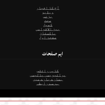
آج کا اخبار
ویڈیو
بزنس
صحت
کھیل
بین الاقوامی
پاکستان
صفحۂ اول
اہم صفحات
کاپی رائٹس
پرائیویسی پالیسی
ہمارے بارے میں
ہم سے رابطہ