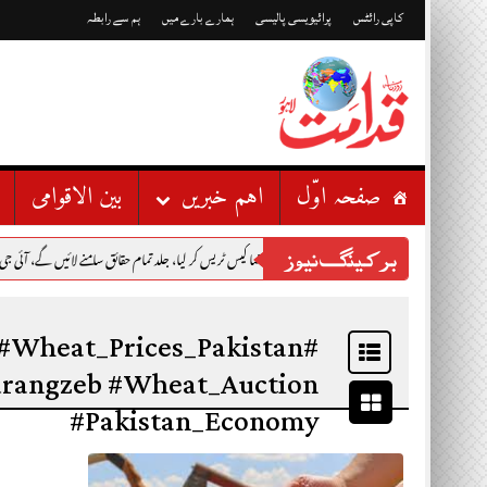
Skip
to
کاپی رائٹس
پرائیویسی پالیسی
ہمارے بارے میں
ہم سے رابطہ
content
صفحہ اوّل
اہم خبریں
بین الاقوامی
برکینگ نیوز
میر رضا کیس ٹریس کر لیا، جلد تمام حقائق سامنے لائیں گے، آئی جی سندھ
#Wheat_Prices_Pakistan
urangzeb #Wheat_Auction
#Pakistan_Economy