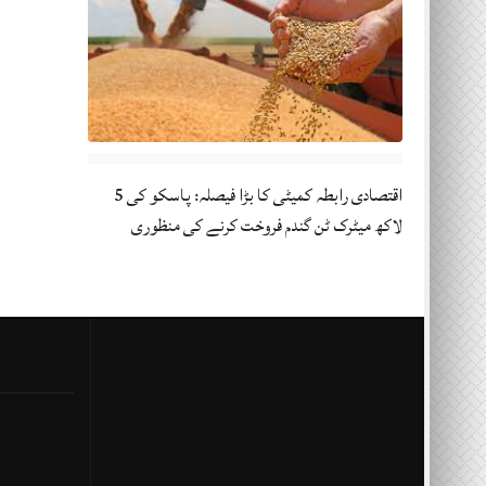
اقتصادی رابطہ کمیٹی کا بڑا فیصلہ: پاسکو کی 5
لاکھ میٹرک ٹن گندم فروخت کرنے کی منظوری