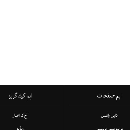
اہم صفحات
اہم کیٹاگریز
کاپی رائٹس
آج کا اخبار
پرائیویسی پالیسی
ویڈیو