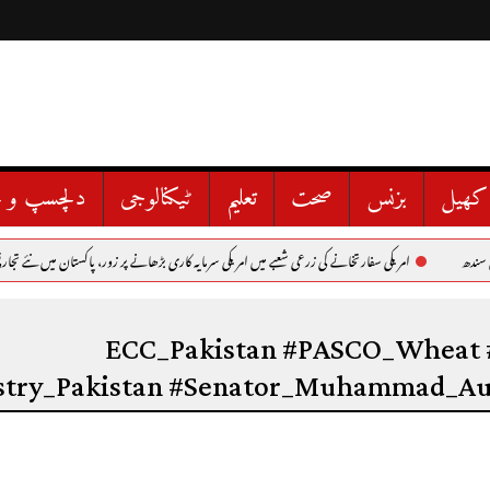
کھیل
بزنس
صحت
تعلیم
ٹیکنالوجی
دلچسپ و ع
امریکی سفارتخانے کی زرعی شعبے میں امریکی سرمایہ کاری بڑھانے پر زور، پاکستان میں نئے تجارتی مواق
#ECC_Pakistan #PASCO_Wheat 
stry_Pakistan #Senator_Muhammad_A